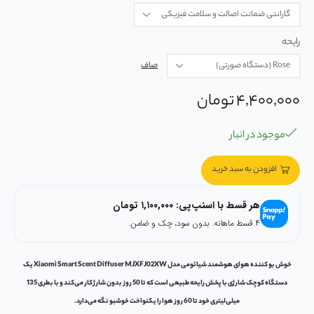
رایحه
صاف
۴,۴۰۰,۰۰۰
تومان
موجود در انبار
افزودن به سبد خرید
هر قسط با اسنپ‌پی:
۱,۱۰۰,۰۰۰
تومان
۴ قسط ماهانه. بدون سود، چک و ضامن.
خوش بو کننده هوای هوشمند شیائومی مدل Xiaomi Smart Scent Diffuser MJXFJ02XW یک
دستگاه کوچک شارژی با پخش رایحه طبیعی است که تا 50 روز بدون شارژ کار می‌کند و با بطری 135
میلی‌لیتری خود تا 60 روز هوا را یکنواخت خوشبو نگه می‌دارد.