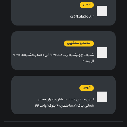
ایمیل
cs@kala360.ir
ساعت پاسخگویی
شنبه تا چهارشنبه از ساعت ۹:۳۰ الی ۱۸:۰۰ پنج‌شنبه‌ها ۹:۳۰
الی ۱۴:۰۰
آدرس
تهران،خیابان انقلاب،خیابان برادران مظفر
شمالی،پلاک۷۰،ساختمان۴۰،بلوک۱،واحد ۴۴