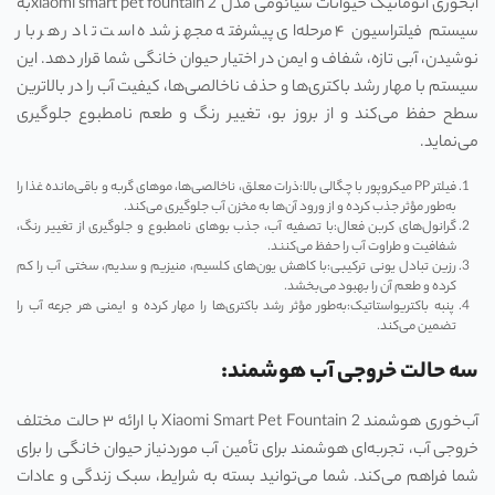
آبخوری اتوماتیک حیوانات شیائومی مدل xiaomi smart pet fountain 2به
سیستم فیلتراسیون ۴ مرحله‌ای پیشرفته مجهز شده است تا در هر بار
نوشیدن، آبی تازه، شفاف و ایمن در اختیار حیوان خانگی شما قرار دهد. این
سیستم با مهار رشد باکتری‌ها و حذف ناخالصی‌ها، کیفیت آب را در بالاترین
سطح حفظ می‌کند و از بروز بو، تغییر رنگ و طعم نامطبوع جلوگیری
می‌نماید.
فیلتر PP میکروپور با چگالی بالا:ذرات معلق، ناخالصی‌ها، موهای گربه و باقی‌مانده غذا را
به‌طور مؤثر جذب کرده و از ورود آن‌ها به مخزن آب جلوگیری می‌کند.
گرانول‌های کربن فعال:با تصفیه آب، جذب بوهای نامطبوع و جلوگیری از تغییر رنگ،
شفافیت و طراوت آب را حفظ می‌کنند.
رزین تبادل یونی ترکیبی:با کاهش یون‌های کلسیم، منیزیم و سدیم، سختی آب را کم
کرده و طعم آن را بهبود می‌بخشد.
پنبه باکتریواستاتیک:به‌طور مؤثر رشد باکتری‌ها را مهار کرده و ایمنی هر جرعه آب را
تضمین می‌کند.
سه حالت خروجی آب هوشمند:
آب‌خوری هوشمند Xiaomi Smart Pet Fountain 2 با ارائه ۳ حالت مختلف
خروجی آب، تجربه‌ای هوشمند برای تأمین آب موردنیاز حیوان خانگی را برای
شما فراهم می‌کند. شما می‌توانید بسته به شرایط، سبک زندگی و عادات