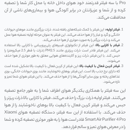
Pro با سه فیلتر قدرتمند خود هوای داخل خانه یا محل کار شما را تصفیه
کرده و از شما و عزیزانتان در برابر آلودگی هوا و بیماری‌های ناشی از آن
محافظت می‌کند.
فیلتر اولیه:
این فیلتر با کمک شبکه‌های بافته شده، ذرات بزرگتری مانند موهای حیوانات
خانگی و گرد و غبار را از هوا حذف می‌کند. این فیلتر به عنوان مرحله اولیه تصفیه هوا عمل
می‌کند و ذرات بزرگتر را به صورت موثری از هوا حذف می‌کند.
فیلتر با کارایی بالا:
این فیلتر از تکنولوژی فیبرهای پلی‌پروپیلنی با کارایی بالا استفاده
می‌کند. این فیلتر قادر است ذرات ریزتری مانند PM2.5 (ذرات با قطر 2.5 میکرومتر) را
حبس کند. با این فیلتر، ذرات ریز و آلاینده‌های هوایی معلق به طور موثری از هوا حذف
می‌شوند.
فیلتر کربن فعال با کیفیت بالا:
این فیلتر از کربن فعال با کیفیت بالا تشکیل شده است
که دارای نرخ جذب بالا است. این فیلتر بوهای ناخوشایند مانند بوی حیوانات خانگی، بوی
غذاهای پخته و بوی سایر آلودگی‌ها را از هوا حذف می‌کند. با این فیلتر، هوای شما تمیز و
تازه می‌شود.
این سه فیلتر با همکاری یکدیگر هوای اطراف شما را به طور جامع تصفیه
می‌کنند. فیلتر اولیه ذرات بزرگ را حذف می‌کند، فیلتر با کارایی بالا ذرات ریزتر را
حبس می‌کند و فیلتر کربن فعال با کیفیت بالا بوهای ناخوشایند را از هوا
حذف می‌کند. با استفاده از این سه فیلتر، دستگاه تصفیه هوای Xiaomi
Smart Air Purifier 4 Pro قادر است هوا را به طور موثری تصفیه کرده و شما
را در معرض هوای تمیز و سالم قرار دهد.