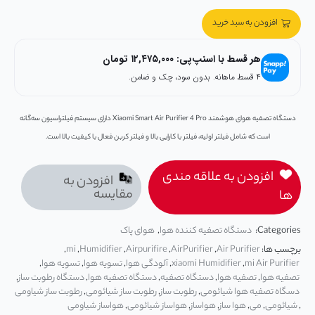
افزودن به سبد خرید
هر قسط با اسنپ‌پی:
۱۲,۴۷۵,۰۰۰
تومان
۴ قسط ماهانه. بدون سود، چک و ضامن.
دستگاه تصفیه هوای هوشمند Xiaomi Smart Air Purifier 4 Pro دارای سیستم فیلتراسیون سه‌گانه
است که شامل فیلتر اولیه، فیلتر با کارایی بالا و فیلتر کربن فعال با کیفیت بالا است.
افزودن به علاقه مندی
افزودن به
مقایسه
ها
Categories:
دستگاه تصفیه کننده هوا
,
هوای پاک
برچسب ها:
Air Purifier
,
AirPurifier
,
Airpurifire
,
Humidifier
,
mi
,
mi Air Purifier
,
xiaomi Humidifier
,
آلودگی هوا
,
تسويه هوا
,
تسویه هوا
,
تصفيه هوا
,
تصفیه هوا
,
دستگاه تصفیه
,
دستگاه تصفیه هوا
,
دستگاه رطوبت ساز
,
دسگاه تصفیه هوا شیائومی
,
رطوبت ساز
,
رطوبت ساز شیائومی
,
رطوبت ساز شیاومی
,
شیائومی
,
می
,
هوا ساز
,
هواساز
,
هواساز شیائومی
,
هواساز شیاومی