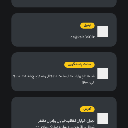
ایمیل
cs@kala360.ir
ساعت پاسخگویی
شنبه تا چهارشنبه از ساعت ۹:۳۰ الی ۱۸:۰۰ پنج‌شنبه‌ها ۹:۳۰
الی ۱۴:۰۰
آدرس
تهران،خیابان انقلاب،خیابان برادران مظفر
شمالی،پلاک۷۰،ساختمان۴۰،بلوک۱،واحد ۴۴