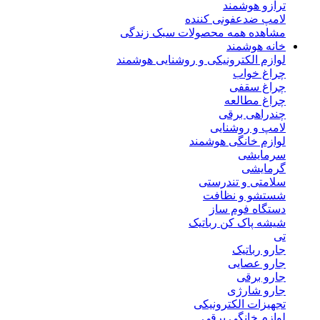
ترازو هوشمند
لامپ ضدعفونی کننده
مشاهده همه محصولات سبک زندگی
خانه هوشمند
لوازم الکترونیکی و روشنایی هوشمند
چراغ خواب
چراغ سقفی
چراغ مطالعه
چندراهی برقی
لامپ و روشنایی
لوازم خانگی هوشمند
سرمایشی
گرمایشی
سلامتی و تندرستی
شستشو و نظافت
دستگاه فوم ساز
شیشه پاک کن رباتیک
تی
جارو رباتیک
جارو عصایی
جارو برقی
جارو شارژی
تجهیزات الکترونیکی
لوازم خانگی برقی