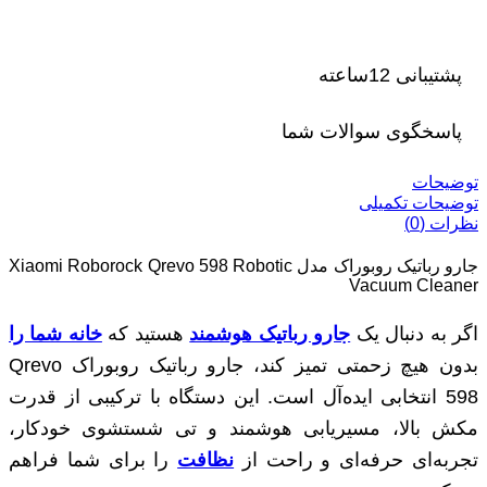
پشتیبانی 12ساعته
پاسخگوی سوالات شما
توضیحات
توضیحات تکمیلی
نظرات (0)
جارو رباتیک روبوراک مدل Xiaomi Roborock Qrevo 598 Robotic
Vacuum Cleaner
اگر به دنبال یک
جارو رباتیک هوشمند
هستید که
خانه شما را
بدون هیچ زحمتی تمیز کند، جارو رباتیک روبوراک Qrevo
598 انتخابی ایده‌آل است. این دستگاه با ترکیبی از قدرت
مکش بالا، مسیریابی هوشمند و تی شستشوی خودکار،
تجربه‌ای حرفه‌ای و راحت از
نظافت
را برای شما فراهم