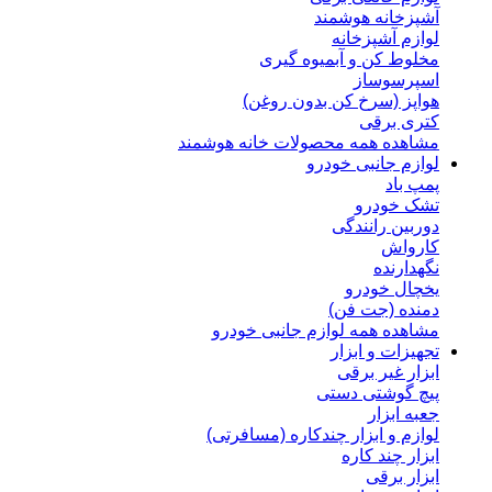
آشپزخانه هوشمند
لوازم آشپزخانه
مخلوط کن و آبمیوه گیری
اسپرسوساز
هواپز (سرخ کن بدون روغن)
کتری برقی
مشاهده همه محصولات خانه هوشمند
لوازم جانبی خودرو
پمپ باد
تشک خودرو
دوربین رانندگی
کارواش
نگهدارنده
یخچال خودرو
دمنده (جت فن)
مشاهده همه لوازم جانبی خودرو
تجهیزات و ابزار
ابزار غیر برقی
پیچ گوشتی دستی
جعبه ابزار
لوازم و ابزار چندکاره (مسافرتی)
ابزار چند کاره
ابزار برقی