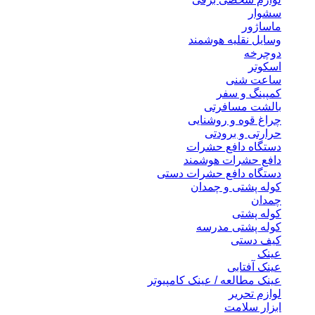
سشوار
ماساژور
وسایل نقلیه هوشمند
دوچرخه
اسکوتر
ساعت شنی
کمپینگ و سفر
بالشت مسافرتی
چراغ قوه و روشنایی
حرارتی و برودتی
دستگاه دافع حشرات
دافع حشرات هوشمند
دستگاه دافع حشرات دستی
کوله پشتی و چمدان
چمدان
کوله پشتی
کوله پشتی مدرسه
کیف دستی
عینک
عینک آفتابی
عینک مطالعه / عینک کامپیوتر
لوازم تحریر
ابزار سلامت