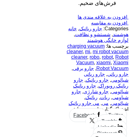
فرش‌های ضخیم.
افزودن به علاقه مندی ها
افزودن به مقایسه
Categories:
جارو رباتیک
,
خانه
هوشمند
,
شستشو و نظافت
,
لوازم خانگی هوشمند
برچسب ها:
charging vacuum
cleaner
,
mi
,
mi robot vacuum
cleaner
,
robo
,
robot
,
Robot
Vacuum
,
xiaomi
,
Xiaomi
Robot Vacuum
,
جارو برقی
,
جارو رباتی
,
جارو رباتی
شیائومی
,
جارو رباتیک
,
جارو
رباتیک روبوراک
,
جارو رباتیک
شیائومی
,
جارو شارژی
,
جارو
شیاومی
,
ربات
,
رباتیک
,
شیائومی
,
می
,
می جارو رباتیک
اشتراک گذاری این محصول:
Facebook
Twitter
Tumblr
Linkedin
Pinterest