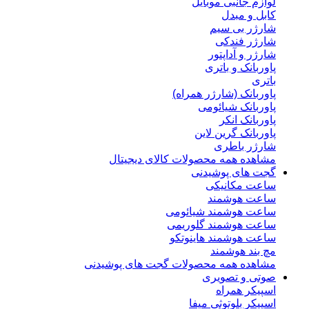
لوازم جانبی موبایل
کابل و مبدل
شارژر بی سیم
شارژر فندکی
شارژر و آداپتور
پاوربانک و باتری
باتری
پاوربانک (شارژر همراه)
پاوربانک شیائومی
پاوربانک انکر
پاوربانک گرین لاین
شارژر باطری
مشاهده همه محصولات کالای دیجیتال
گجت های پوشیدنی
ساعت مکانیکی
ساعت هوشمند
ساعت هوشمند شیائومی
ساعت هوشمند گلوریمی
ساعت هوشمند هاینوتکو
مچ بند هوشمند
مشاهده همه محصولات گجت های پوشیدنی
صوتی و تصویری
اسپیکر همراه
اسپیکر بلوتوثی میفا