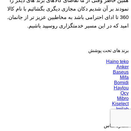
همین خاطر وقتی از ما تقاضای کالاهای برند های دیگر را
نمودند بر آن شدیم دکان مجازی دیگری بگشائیم با نام کالا
360 تا ادای احترامی باشد به مخاطبین عزیز تر از جانمان.
امید که در این مسیر خدمتگزاری روسپید باشیم.
برند های تحت پوشش
Haino teko
Anker
Baseus
Mifa
Bomidi
Haylou
Qcy
Mibro
Kiselect
Imilab
شماره تماس