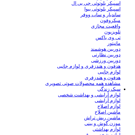
اسپیکر بلوتوثی جی بی ال
اسپیکر بلوتوثی بیوا
ساندبار و ساب ووفر
میکروفون
واقعیت مجازی
تلویزیون
تی وی باکس
مانیتور
دوربین هوشمند
دوربین نظارتی
دوربین ورزشی
هدفون و هندزفری و لوازم جانبی
لوازم جانبی
هدفون و هندزفری
مشاهده همه محصولات صوتی تصویری
سبک زندگی
لوازم آرایشی و بهداشت شخصی
لوازم آرایشی
لوازم اصلاح
ماشین اصلاح
ماشین ریش تراش
موزن گوش و بینی
لوازم بهداشتی
لوازم شخصی برقی