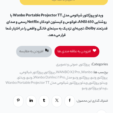
افزودن به سبد خرید
ویدئو پروژکتور شیائومی مدل Wanbo Portable Projector TT با
روشنایی 650 ANSI، فوکوس و کیستون خودکار، Netflix رسمی و صدای
قدرتمند Dolby، تجربه‌ای نزدیک به سینمای خانگی واقعی را در اختیار شما
قرار می‌دهد.
افزودن به علاقه مندی ها
افزودن به مقایسه
Categories:
پروژکتور
,
صوتی و تصویری
برچسب ها:
Wanbo
,
WANBO X2 Pro
,
پروژکتور
,
پروژکتور شیائومی
,
پروژکتور ونبو
,
پروژکتور ونبو مدل Wanbo DaVinci 1 Pro
,
ونبو
,
ویدئو
,
ویدئو پروژکتور
,
ویدئو پروژکتور شیائومی مدل Wanbo Portable Projector TT
,
ویدئو پروژکتور ونبو
اشتراک گذاری این محصول: