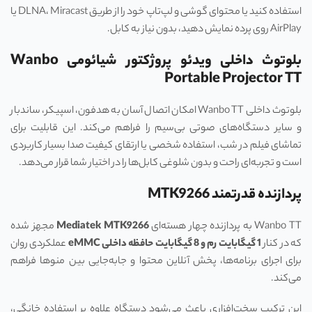
استفاده کنید یا محتوای گوشی و لپ‌تاپ خود را از طریق DLNA، Miracast یا
AirPlay روی پرده نمایش دهید، بدون نیاز به کابل.
بلوتوث داخلی ویدئو پروژکتور شیائومی Wanbo
Portable Projector TT
بلوتوث داخلی Wanbo TT امکان اتصال آسان به هدفون، اسپیکر، ساندبار
و سایر دستگاه‌های صوتی بی‌سیم را فراهم می‌کند. این قابلیت برای
تماشای فیلم در شب، استفاده شخصی یا ارتقای کیفیت صدا بسیار کاربردی
است و تجربه‌ای راحت و بدون شلوغی کابل‌ها را در اختیار شما قرار می‌دهد.
پردازنده قدرتمند MTK9266
Wanbo TT به پردازنده چهار هسته‌ای
Mediatek MTK9266
مجهز شده
که در کنار
1 گیگابایت رم و 8 گیگابایت حافظه داخلی
eMMC
عملکردی روان
برای اجرای برنامه‌ها، پخش آنلاین محتوا و جابه‌جایی بین منوها فراهم
می‌کند.
این ترکیب سخت‌افزاری باعث می‌شود دستگاه علاوه بر استفاده خانگی،