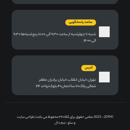
ساعت پاسخگویی
شنبه تا چهارشنبه از ساعت ۹:۳۰ الی ۱۸:۰۰ پنج‌شنبه‌ها ۹:۳۰
الی ۱۴:۰۰
آدرس
تهران،خیابان انقلاب،خیابان برادران مظفر
شمالی،پلاک۷۰،ساختمان۴۰،بلوک۱،واحد ۴۴
©2019- 2023 تمامی حقوق برای کالا۳۶۰ محفوظ می باشد |
طراحی سایت
و سئو
: تیم دال