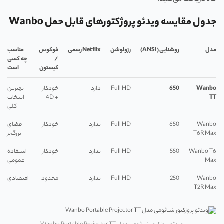
کالا دریافت می‌کنید.
جدول مقایسه ویدئو پروژکتورهای قابل حمل Wanbo
مدل
روشنایی
(ANSI)
رزولوشن
Netflix
رسمی
فوکوس
مناسب
/
چه کسی
کیستون
است
Wanbo
650
Full HD
دارد
خودکار
بهترین
TT
+ 4D
انتخاب
کلی
Wanbo
650
Full HD
ندارد
خودکار
فضای
T6R Max
بزرگ‌تر
Wanbo T6
550
Full HD
ندارد
خودکار
استفاده
Max
عمومی
Wanbo
250
Full HD
ندارد
محدود
اقتصادی
T2R Max