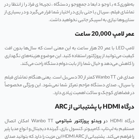
به‌طوری‌که با وجود ابعاد جمع‌وجور دستگاه، تجربه‌ای فراتر از انتظار در
تماشای فیلم، سریال یا حتی بازی در اختیار شما قرار می‌گیرد و در بسیاری از
سناریوها نیازی به اسپیکر جانبی نخواهید داشت.
عمر لامپ 20,000 ساعت
لامپ LED با عمر 20 هزار ساعت به این معنی است که سال‌ها بدون افت
کیفیت می‌توانید از پروژکتور استفاده کنید. این موضوع هزینه‌های نگهداری
را کاهش می‌دهد و خیال شما را از بابت دوام دستگاه راحت می‌کند.
صدای فن Wanbo TT کمتر از 30 دسی‌بل است. یعنی هنگام تماشای فیلم
یا سریال، صدای دستگاه مزاحم تمرکز شما نمی‌شود. این ویژگی مخصوصاً
در فضاهای کوچک و ساکت اهمیت زیادی دارد.
درگاه HDMI با پشتیبانی از ARC
درگاه HDMI د
ر ویدئو پروژکتور شیائومی
Wanbo TT امکان اتصال
مستقیم به لپ‌تاپ، کامپیوتر، کنسول بازی، گیرنده دیجیتال و انواع مدیا پلیر
را فراهم می‌کند. پشتیبانی از HDMI ARC این مزیت را دارد که بتوانید صدای