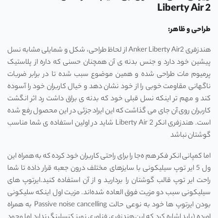
Liberty Air 2
طراحی و ظاهر:
هندزفری Anker Liberty Air2 از لحاظ طراحی، شکل و شمایلی مشابه نسل
پیشین خود دارد و جنس بدنه ‌ی آن همچنان حسنی که داره از پلاستیک
پرمیوم مات طراحی شده و همین موضوع سبب شده تا در برابر ضربات
ناگهانی مقاومت خوبی را از خود نشان دهد و خیال کاربران خود را آسوده
کند و مهم ‌تر اینکه نسل قبلی خود که بدنه‌ ی براق داشت رد اثر انگشت
کاربران روی آن جای می ‌گذاشت که این ایراد جزئی در این محصول رفع شده
است. هندزفری انکر Liberty Air 2 شاید در اولین استفاده ‌ی شما مناسب
گوشتان نباشد
اما کمپانی انکر فکر هم ه‌جا را برای راحتی کاربران خود کرده که به همراه این
ول 5 ایر توپ سیلیکونی با سایزهای مختلف درون جعبه قرار داده تا شما
راحت ایر توپ قالب گوشتان را بردارید و از آن استفاده کنید.ایرتوپ‌ های
سیلیکونی سبب دو مزیت فوق ‌العاده شده‌اند. مزیت اول اینکه سلیکونی
بودن ایرتوپ ‌ها خود به نوعی حالت Passive noise cancelling به همراه
اورده (باید اشاره کرد که این هندزفری فناوری نویز کنسلینگ ندارد اما وجود