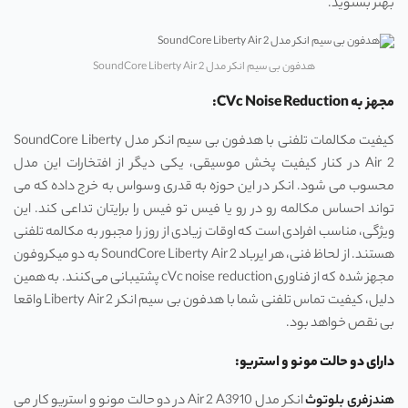
بهتر بشنوید.
هدفون بی سیم انکر مدل SoundCore Liberty Air 2
مجهز به CVc Noise Reduction:
کیفیت مکالمات تلفنی با هدفون بی سیم انکر مدل SoundCore Liberty
Air 2 در کنار کیفیت پخش موسیقی، یکی دیگر از افتخارات این مدل
محسوب می‌ شود. انکر در این حوزه به قدری وسواس به خرج داده که می
‌تواند احساس مکالمه رو در رو یا فیس تو فیس را برایتان تداعی کند. این
ویژگی، مناسب افرادی است که اوقات زیادی از روز را مجبور به مکالمه تلفنی
هستند. از لحاظ فنی، هر ایرباد SoundCore Liberty Air 2 به دو میکروفون
مجهز شده که از فناوری cVc noise reduction پشتیبانی می‌کنند. به همین
دلیل، کیفیت تماس تلفنی شما با هدفون بی سیم انکر Liberty Air 2 واقعا
بی نقص خواهد بود.
دارای دو حالت مونو و استریو:
هندزفری بلوتوث
انکر مدل Air 2 A3910 در دو حالت مونو و استریو کار می