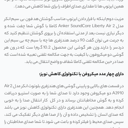
همین ایرتوپ ‌ها تا مقداری صدای اطراف را برای شما کاهش می‌ دهد) .
مزیت دوم اینکه با قرار دادن ایرتوپ مناسب گوشتان هدفون بی سیم انکر
مدل Anker SoundCore Liberty Air 2 کاملا با گوش شما چفت شده و
دیگر نیازی نیست بعد از مدتی استفاده آن را برروی گوشتان تنظیم کنید که
به جرعت می‌ توان گفت 90 درصد هندزفری ‌ها چه با سیم چه بی سیم این
دردسر را دارند.وزن هر گوشی این محصول 10.2 گرم است که درون هر
گوشی دو میکروفون با کیفیت به جهت مکالمه تلفنی تعبیه شده است که
صدا در حین مکالمه تلفنی کاملا شفاف و واضح انتقال می‌ یابد.
دارای چهار عدد میکروفن با تکنولوژی کاهش نویز:
در قسمت های بالایی و پایینی گوشی های هندزفری بلوتوث انکر مدل Air 2
A3910 دو میکروفن وجود دارد تا صدای شما را به صورت استریو دریافت
کرده و به گوش مخاطبانتان برساند و در کل ‌ کار انتقال صدا را به خوبی
انجام دهد. همچنین این هندزفری دارای تکنولوژی کاهش نویز می باشد
که صدای انسان را تشخیص داده و آن را از صدا های دیگر تفکیک می کند،
سپس صدای محیط را فیلتر کرده و باعث می شود تا شما صدای مخاطبتان را