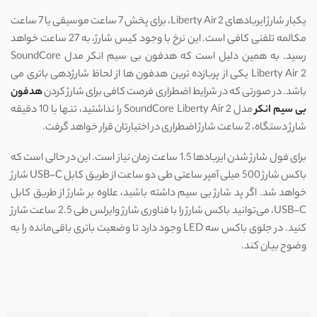
یکبار شارژ ایربادهای Liberty Air 2، برای پخش 7 ساعت موسیقی یا 7 ساعت
مکالمه تلفنی کافی است. این نرخ با وجود کیس شارژ، به 27 ساعت خواهد
رسید. به همین دلیل است که هدفون بی سیم انکر مدل SoundCore
Liberty Air 2 یکی از پربازده ترین هدفون ها از لحاظ شارژدهی باتری می
‌باشد. در صورتی که در شرایط اضطراری فرصت کافی برای شارژ کردن
هدفون
بی سیم انکر
مدل SoundCore Liberty Air 2 را نداشتید، تنها با 10 دقیقه
شارژ دستگاه، 2 ساعت شارژ اضطراری در اختیارتان قرار خواهد گرفت.
برای فول شارژ شدن ایربادها 1.5 ساعت زمان نیاز است. این در حالی است که
باکس شارژ 500 میلی آمپر ساعتی طی دو ساعت از طریق کابل USB-C شارژ
خواهد شد. اگر پد شارژ بی سیم داشته باشید، علاوه بر شارژ از طریق کابل
USB-C، می‌توانید باکس شارژ را با فناوری شارژ وایرلس طی 2.5 ساعت شارژ
کنید. در جلوی باکس سه LED وجود دارد تا وضعیت باتری باقی‌مانده را به
وضوح بیان کند.