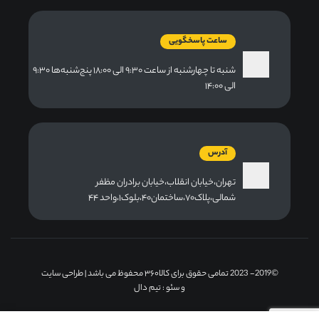
ساعت پاسخگویی
شنبه تا چهارشنبه از ساعت ۹:۳۰ الی ۱۸:۰۰ پنج‌شنبه‌ها ۹:۳۰
الی ۱۴:۰۰
آدرس
تهران،خیابان انقلاب،خیابان برادران مظفر
شمالی،پلاک۷۰،ساختمان۴۰،بلوک۱،واحد ۴۴
©2019- 2023 تمامی حقوق برای کالا۳۶۰ محفوظ می باشد |
طراحی سایت
و سئو
: تیم دال