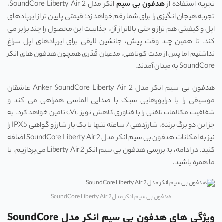
تجربه استفاده از
هدفون بی سیم
انکر مدل SoundCore Liberty Air 2،
تجربه هیجان انگیزی را برای شما رقم خواهد زد؛ قیمتی پایین ‌تر از ایرپادهای
اپل و کیفیتی هم ‌تراز و حتی بالاتر از آن، جذابیت این محصول را چند برابر می‌
کند. تا همین چند وقت پیش، جانشین لایقی برای ایرپادهای اپل سراغ
نداشتیم اما پس از مدت کوتاهی، مدعیان قَدَری همچون هدفون های انکر
SoundCore به میدان آمدند.
هدفون بی سیم انکر مدل Anker SoundCore Liberty Air 2 عاشقان
موسیقی را با درایورهایی سبک با صدایی الماسی همراهی می ‌کند و
شفافیت مکالمات تلفنی را با فناوری کاهش نویز cVc تامین خواهد کرد. به
جز این دو برگ برنده، شارژدهی 7 ساعته تنها با یک بار شارژ و گواهی IPX5 را
نیز به امکانات هدفون بی سیم انکر مدل SoundCore Liberty Air 2 اضافه
کنید. در ادامه، به بررسی هدفون بی سیم انکر Liberty Air 2 می‌پردازیم، با
ما همره باشید.
هدفون بی سیم انکر مدل SoundCore Liberty Air 2
ویژگی های هدفون بی سیم انکر مدل SoundCore