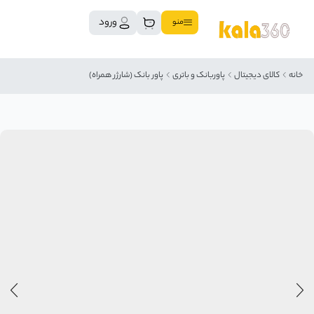
ورود
منو
خانه
کالای دیجیتال
پاوربانک و باتری
پاور بانک (شارژر همراه)