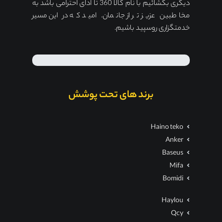
دیگری بگشائیم با نام کالا 360 تا ادای احترامی باشد به
مخاطبین عزیز تر از جانمان. امید که در این مسیر
خدمتگزاری روسپید باشیم.
برند های تحت پوشش
Haino teko
Anker
Baseus
Mifa
Bomidi
Haylou
Qcy