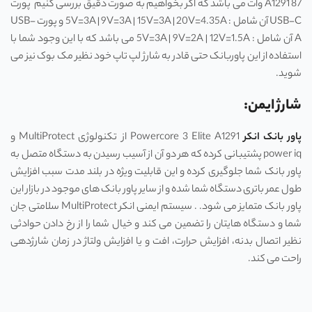
A1291 87 وات می باشد که اگر بخواهیم به صورت دقیق بررسی کنیم پورت
USB-C آن شامل : 5V=3A | 9V=3A | 15V=3A | 20V=4.35A و پورت USB-
A آن شامل : 5V=3A | 9V=2A | 12V=1.5A می باشد که با این وجود شما با
استفاده از این پاوربانک حتی قادر به شارژ لپ تاپ خود نظیر مک بوک نیز می
شوید.
شارژ ایمن:
پاور بانک‌ انکر
Powercore 3 Elite A1291 از تکنولوژی MultiProtect و
power iq پشتیبانی کرده که هر دو آن از آسیب رسیدن به دستگاه متصل به
پاور بانک شما جلوگیری کرده و این قابلیت ویژه در بلند مدت سبب افزایش
طول عمر باتری دستگاه شما شده و از سایر پاور بانک های موجود در بازار این
پاور بانک متمایز می شود. . سیستم ایمنی انکر MultiProtect سلامتی جان
شما و دستگاه هایتان را تضمین می کند و خیال شما را از رخ دادن حوادثی
نظیر اتصال بدنه، افزایش حرارت، افت و یا افزایش ولتاژ در زمان شارژدهی
راحت می کند.