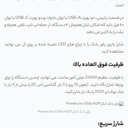
است.
در قسمت پایینی، دو پورت USB-A با توان ۱۸ وات و دو پورت USB-C با توان
۶۰ قرار دارد که امکان شارژ همزمان ۴ دستگاه، از جمله لپ تاپ، تلفن همراه و
تبلت را به کاربر می دهد.
شارژ باتری پاور بانک را با چراغ های LED تعبیه شده بر روی آن می توانید
مشاهده کنید
ظرفیت فوق ‌العاده بالا:
با ظرفیت عظیم 25600 میلی ‌آمپر ساعت، می ‌توانید چندین دستگاه را برای
روزها شارژ نگه دارید. آیفون 13 پرو را 5 بار، گلکسی اس 20 را بیش از 4 بار یا
مک بوک ایر 2020 را یک بار شارژ کنید.
پاور بانک‌ انکر Powercore 3 Elite A1291
شارژ سریع: