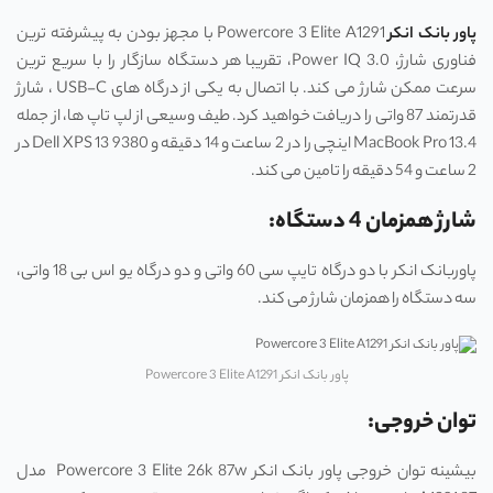
پاور بانک‌ انکر
Powercore 3 Elite A1291 با مجهز بودن به پیشرفته ترین
فناوری شارژ، Power IQ 3.0، تقریبا هر دستگاه سازگار را با سریع ترین
سرعت ممکن شارژ می کند. با اتصال به یکی از درگاه ‌های USB-C ، شارژ
قدرتمند 87 واتی را دریافت خواهید کرد. طیف وسیعی از لپ‌ تاپ ‌ها، از جمله
MacBook Pro 13.4 اینچی را در 2 ساعت و 14 دقیقه و Dell XPS 13 9380 در
2 ساعت و 54 دقیقه را تامین می‌ کند.
شارژ همزمان 4 دستگاه:
پاوربانک انکر با دو درگاه تایپ سی 60 واتی و دو درگاه یو اس بی 18 واتی،
سه دستگاه را همزمان شارژ می‌ کند.
پاور بانک‌ انکر Powercore 3 Elite A1291
توان خروجی:
بیشینه توان خروجی پاور بانک انکر Powercore 3 Elite 26k 87w مدل