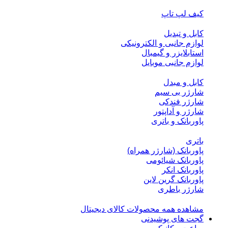
کیف لپ تاپ
کابل و تبدیل
لوازم جانبی و الکترونیکی
استابلایزر و گیمبال
لوازم جانبی موبایل
کابل و مبدل
شارژر بی سیم
شارژر فندکی
شارژر و آداپتور
پاوربانک و باتری
باتری
پاوربانک (شارژر همراه)
پاوربانک شیائومی
پاوربانک انکر
پاوربانک گرین لاین
شارژر باطری
مشاهده همه محصولات کالای دیجیتال
گجت های پوشیدنی