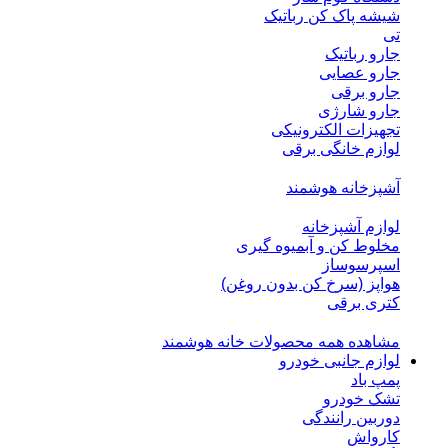
شیشه پاک کن رباتیک
تی
جارو رباتیک
جارو عصایی
جارو برقی
جارو شارژی
تجهیزات الکترونیکی
لوازم خانگی برقی
آشپزخانه هوشمند
لوازم آشپزخانه
مخلوط کن و آبمیوه گیری
اسپرسوساز
هواپز (سرخ کن بدون روغن)
کتری برقی
مشاهده همه محصولات خانه هوشمند
لوازم جانبی خودرو
پمپ باد
تشک خودرو
دوربین رانندگی
کارواش