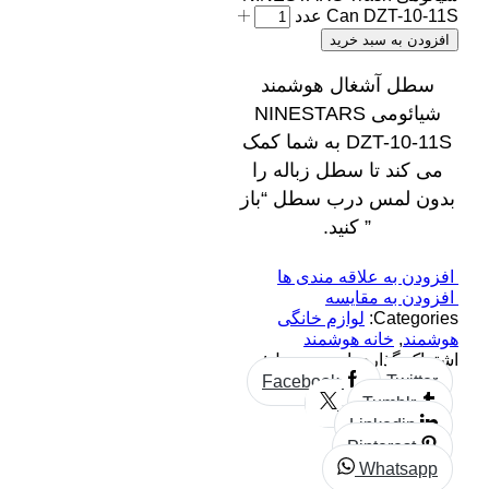
Can DZT-10-11S عدد
افزودن به سبد خرید
سطل آشغال هوشمند
شیائومی NINESTARS
DZT-10-11S به شما کمک
می کند تا سطل زباله را
بدون لمس درب سطل “باز
” کنید.
افزودن به علاقه مندی ها
افزودن به مقایسه
Categories:
لوازم خانگی
هوشمند
,
خانه هوشمند
اشتراک گذاری این محصول:
Facebook
Twitter
Tumblr
Linkedin
Pinterest
Whatsapp