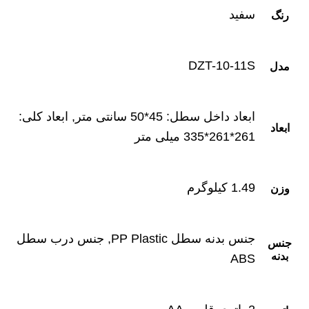
سفید
رنگ
DZT-10-11S
مدل
ابعاد داخل سطل: 45*50 سانتی متر, ابعاد کلی:
ابعاد
261*261*335 میلی متر
1.49 کیلوگرم
وزن
جنس بدنه سطل PP Plastic, جنس درب سطل
جنس
بدنه
ABS