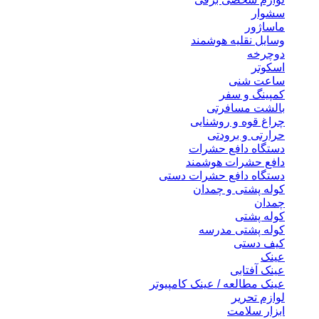
سشوار
ماساژور
وسایل نقلیه هوشمند
دوچرخه
اسکوتر
ساعت شنی
کمپینگ و سفر
بالشت مسافرتی
چراغ قوه و روشنایی
حرارتی و برودتی
دستگاه دافع حشرات
دافع حشرات هوشمند
دستگاه دافع حشرات دستی
کوله پشتی و چمدان
چمدان
کوله پشتی
کوله پشتی مدرسه
کیف دستی
عینک
عینک آفتابی
عینک مطالعه / عینک کامپیوتر
لوازم تحریر
ابزار سلامت