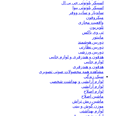
اسپیکر بلوتوثی جی بی ال
اسپیکر بلوتوثی بیوا
ساندبار و ساب ووفر
میکروفون
واقعیت مجازی
تلویزیون
تی وی باکس
مانیتور
دوربین هوشمند
دوربین نظارتی
دوربین ورزشی
هدفون و هندزفری و لوازم جانبی
لوازم جانبی
هدفون و هندزفری
مشاهده همه محصولات صوتی تصویری
سبک زندگی
لوازم آرایشی و بهداشت شخصی
لوازم آرایشی
لوازم اصلاح
ماشین اصلاح
ماشین ریش تراش
موزن گوش و بینی
لوازم بهداشتی
لوازم شخصی برقی