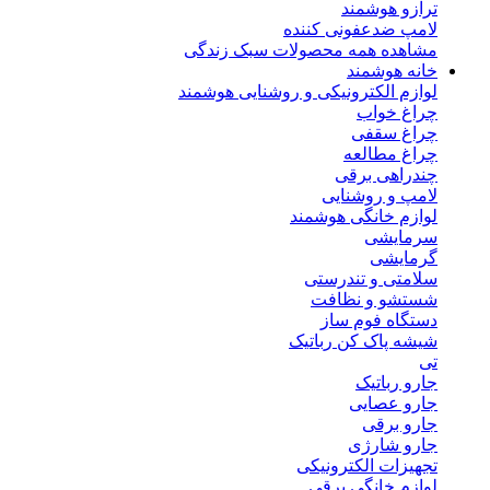
ترازو هوشمند
لامپ ضدعفونی کننده
مشاهده همه محصولات سبک زندگی
خانه هوشمند
لوازم الکترونیکی و روشنایی هوشمند
چراغ خواب
چراغ سقفی
چراغ مطالعه
چندراهی برقی
لامپ و روشنایی
لوازم خانگی هوشمند
سرمایشی
گرمایشی
سلامتی و تندرستی
شستشو و نظافت
دستگاه فوم ساز
شیشه پاک کن رباتیک
تی
جارو رباتیک
جارو عصایی
جارو برقی
جارو شارژی
تجهیزات الکترونیکی
لوازم خانگی برقی