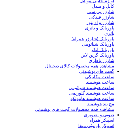
لوازم جانبی موبایل
کابل و مبدل
شارژر بی سیم
شارژر فندکی
شارژر و آداپتور
پاوربانک و باتری
باتری
پاوربانک (شارژر همراه)
پاوربانک شیائومی
پاوربانک انکر
پاوربانک گرین لاین
شارژر باطری
مشاهده همه محصولات کالای دیجیتال
گجت های پوشیدنی
ساعت مکانیکی
ساعت هوشمند
ساعت هوشمند شیائومی
ساعت هوشمند گلوریمی
ساعت هوشمند هاینوتکو
مچ بند هوشمند
مشاهده همه محصولات گجت های پوشیدنی
صوتی و تصویری
اسپیکر همراه
اسپیکر بلوتوثی میفا