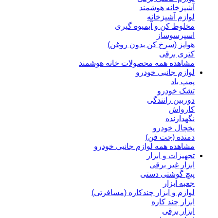
آشپزخانه هوشمند
لوازم آشپزخانه
مخلوط کن و آبمیوه گیری
اسپرسوساز
هواپز (سرخ کن بدون روغن)
کتری برقی
مشاهده همه محصولات خانه هوشمند
لوازم جانبی خودرو
پمپ باد
تشک خودرو
دوربین رانندگی
کارواش
نگهدارنده
یخچال خودرو
دمنده (جت فن)
مشاهده همه لوازم جانبی خودرو
تجهیزات و ابزار
ابزار غیر برقی
پیچ گوشتی دستی
جعبه ابزار
لوازم و ابزار چندکاره (مسافرتی)
ابزار چند کاره
ابزار برقی