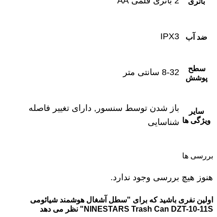
2 باتری قلمی AA
باتری
IPX3
ضد آب
سطح
8-32 سانتی متر
پوشش
باز شدن توسط سنسور, دارای تغییر فاصله
سایر
ویژگی ها
شناسایی
بررسی ها
هنوز هیچ بررسی وجود ندارد.
اولین نفری باشید که برای "سطل آشغال هوشمند شیائومی
NINESTARS Trash Can DZT-10-11S" نظر می دهد