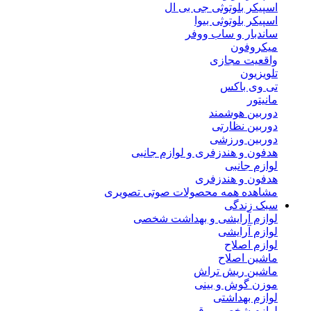
اسپیکر بلوتوثی جی بی ال
اسپیکر بلوتوثی بیوا
ساندبار و ساب ووفر
میکروفون
واقعیت مجازی
تلویزیون
تی وی باکس
مانیتور
دوربین هوشمند
دوربین نظارتی
دوربین ورزشی
هدفون و هندزفری و لوازم جانبی
لوازم جانبی
هدفون و هندزفری
مشاهده همه محصولات صوتی تصویری
سبک زندگی
لوازم آرایشی و بهداشت شخصی
لوازم آرایشی
لوازم اصلاح
ماشین اصلاح
ماشین ریش تراش
موزن گوش و بینی
لوازم بهداشتی
لوازم شخصی برقی