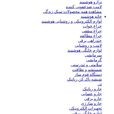
ترازو هوشمند
لامپ ضدعفونی کننده
مشاهده همه محصولات سبک زندگی
خانه هوشمند
لوازم الکترونیکی و روشنایی هوشمند
چراغ خواب
چراغ سقفی
چراغ مطالعه
چندراهی برقی
لامپ و روشنایی
لوازم خانگی هوشمند
سرمایشی
گرمایشی
سلامتی و تندرستی
شستشو و نظافت
دستگاه فوم ساز
شیشه پاک کن رباتیک
تی
جارو رباتیک
جارو عصایی
جارو برقی
جارو شارژی
تجهیزات الکترونیکی
لوازم خانگی برقی