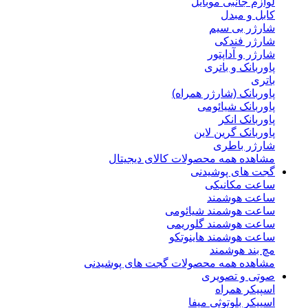
لوازم جانبی موبایل
کابل و مبدل
شارژر بی سیم
شارژر فندکی
شارژر و آداپتور
پاوربانک و باتری
باتری
پاوربانک (شارژر همراه)
پاوربانک شیائومی
پاوربانک انکر
پاوربانک گرین لاین
شارژر باطری
مشاهده همه محصولات کالای دیجیتال
گجت های پوشیدنی
ساعت مکانیکی
ساعت هوشمند
ساعت هوشمند شیائومی
ساعت هوشمند گلوریمی
ساعت هوشمند هاینوتکو
مچ بند هوشمند
مشاهده همه محصولات گجت های پوشیدنی
صوتی و تصویری
اسپیکر همراه
اسپیکر بلوتوثی میفا