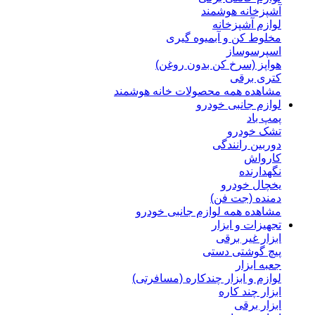
آشپزخانه هوشمند
لوازم آشپزخانه
مخلوط کن و آبمیوه گیری
اسپرسوساز
هواپز (سرخ کن بدون روغن)
کتری برقی
مشاهده همه محصولات خانه هوشمند
لوازم جانبی خودرو
پمپ باد
تشک خودرو
دوربین رانندگی
کارواش
نگهدارنده
یخچال خودرو
دمنده (جت فن)
مشاهده همه لوازم جانبی خودرو
تجهیزات و ابزار
ابزار غیر برقی
پیچ گوشتی دستی
جعبه ابزار
لوازم و ابزار چندکاره (مسافرتی)
ابزار چند کاره
ابزار برقی