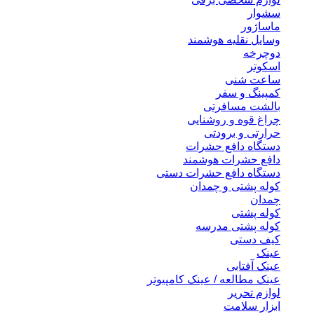
سشوار
ماساژور
وسایل نقلیه هوشمند
دوچرخه
اسکوتر
ساعت شنی
کمپینگ و سفر
بالشت مسافرتی
چراغ قوه و روشنایی
حرارتی و برودتی
دستگاه دافع حشرات
دافع حشرات هوشمند
دستگاه دافع حشرات دستی
کوله پشتی و چمدان
چمدان
کوله پشتی
کوله پشتی مدرسه
کیف دستی
عینک
عینک آفتابی
عینک مطالعه / عینک کامپیوتر
لوازم تحریر
ابزار سلامت