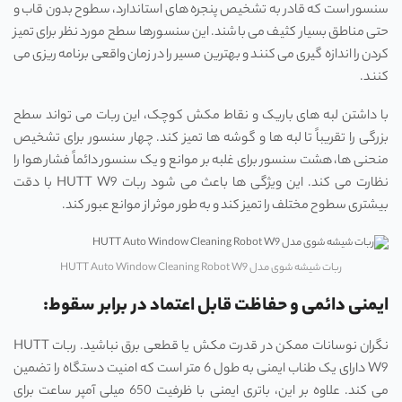
سنسور است که قادر به تشخیص پنجره‌ های استاندارد، سطوح بدون قاب و
حتی مناطق بسیار کثیف می ‌باشند. این سنسورها سطح مورد نظر برای تمیز
کردن را اندازه ‌گیری می‌ کنند و بهترین مسیر را در زمان واقعی برنامه ‌ریزی می
‌کنند.
با داشتن لبه ‌های باریک و نقاط مکش کوچک، این ربات می ‌تواند سطح
بزرگی را تقریباً تا لبه‌ ها و گوشه ‌ها تمیز کند. چهار سنسور برای تشخیص
منحنی ‌ها، هشت سنسور برای غلبه بر موانع و یک سنسور دائماً فشار هوا را
نظارت می ‌کند. این ویژگی ‌ها باعث می ‌شود ربات HUTT W9 با دقت
بیشتری سطوح مختلف را تمیز کند و به طور موثر از موانع عبور کند.
ربات شیشه شوی مدل HUTT Auto Window Cleaning Robot W9
ایمنی دائمی و حفاظت قابل اعتماد در برابر سقوط:
نگران نوسانات ممکن در قدرت مکش یا قطعی برق نباشید. ربات HUTT
W9 دارای یک طناب ایمنی به طول 6 متر است که امنیت دستگاه را تضمین
می‌ کند. علاوه بر این، باتری ایمنی با ظرفیت 650 میلی ‌آمپر ساعت برای