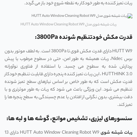
ربات تمیز کننده به طور خودکار به نقطه شروع خود باز می‌ گردد.
ربات شیشه شوی مدل HUTT Auto Window Cleaning Robot W9
قدرت مکش خودتنظیم شونده 3800Pa:
HUTT W9 دارای قدرت مکش قوی تا 3800Pa است. به لطف موتور بدون
برس Nidec، ربات همیشه به طور امن، حتی در سطوح مرطوب یا پیش
‌پردازش شده به سطوح می ‌چسبد. با استفاده از فناوری نوآورانه
HUTTHINK 3.0، این ربات تمیز کننده پنجره دارای قابلیت تنظیم خودکار
قدرت مکش است که به طور خاص بر اساس نیازهای سطح تمیز شونده
تنظیم می ‌شود. این ویژگی باعث می ‌شود که ربات به طور موثرتری و با
دقت بیشتری، بدون نگرانی از افتادن یا عدم چسبندگی به سطح پنجره ‌ها را
تمیز کند.
سنسورهای لیزری، تشخیص موانع، گوشه‌ ها و لبه ‌ها:
ربات شیشه شوی
HUTT Auto Window Cleaning Robot W9 دارای 13