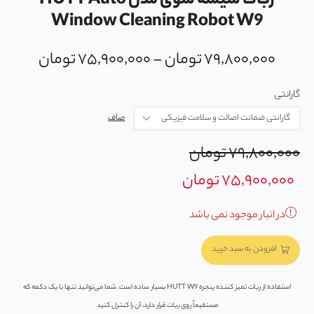
ربات شیشه شوی مدل HUTT Auto
Window Cleaning Robot W9
۷۹,۸۰۰,۰۰۰
تومان
–
۷۵,۹۰۰,۰۰۰
تومان
گارانتی
صاف
۷۹,۸۰۰,۰۰۰
تومان
۷۵,۹۰۰,۰۰۰
تومان
در انبار موجود نمی باشد
افزودن به سبد خرید
استفاده از ربات تمیز کننده پنجره HUTT W9 بسیار ساده است. شما می‌توانید تنها با یک دکمه که
مستقیماً روی ربات قرار دارد، آن را کنترل کنید