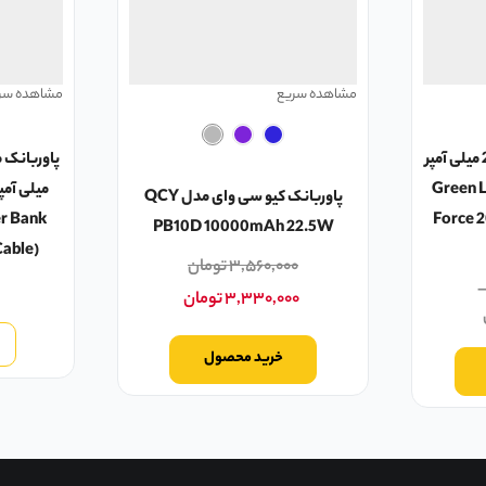
مشاهده سریع
مشاهده سر
پاوربانک خورشیدی 20000 میلی آمپر
Green Lion So
پاوربانک کیو سی وای مدل QCY
r Bank
Force 
PB10D 10000mAh 22.5W
Cable)
۳,۵۶۰,۰۰۰
تومان
۳,۳۳۰,۰۰۰
تومان
خرید محصول