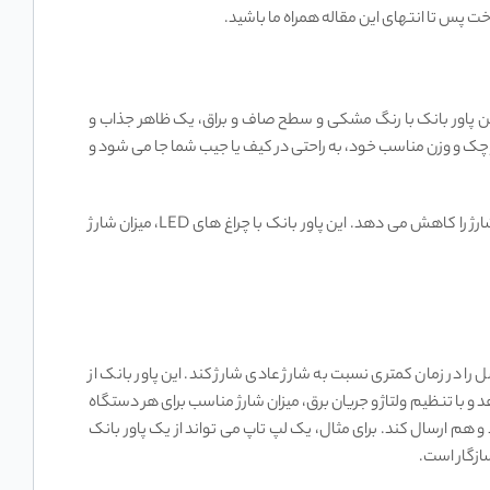
ر شرایطی برطرف کند. این پاور بانک با رنگ مشکی و سطح صاف و براق، یک ظاهر جذاب و
۱۶.۵×۸.۵×۳.۵ سانتی ‌متر و وزن آن 653 گرم است. این پاور بانک با ابعاد کوچک و وزن مناسب خود، به راحتی در کیف یا جیب شما جا می‌ شود و
این پاور بانک با چهار درگاه خروجی و دو درگاه ورودی، امکان شارژ همزمان چندین دستگاه را برای شما فراهم می‌ کند و با قابلیت شارژ سریع، زمان شارژ را کاهش می‌ دهد. این پاور بانک با چراغ ‌های LED، میزان شارژ
تواند باتری خود و دستگاه‌ های متصل را در زمان کمتری نسبت به شارژ عادی شارژ کند. این پاور بانک از
کاهش زمان شارژ می‌ شود. این فناوری می‌ تواند تا 240 وات توان خروجی را ارائه دهد و با تنظیم ولتاژ و جریان برق، میزان شارژ مناسب برای هر دستگاه
هم ارسال کند. برای مثال، یک لپ ‌تاپ می ‌تواند از یک پاور بانک