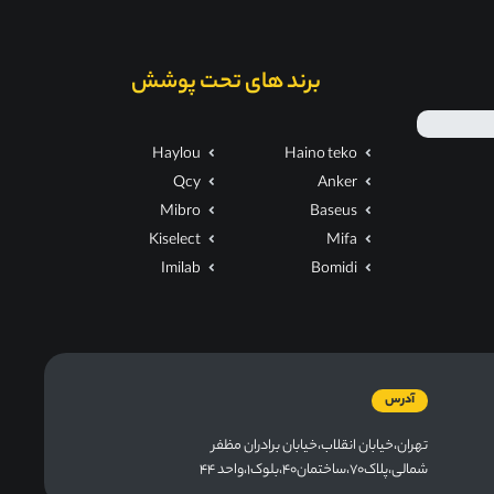
برند های تحت پوشش
Haylou
Haino teko
Qcy
Anker
Mibro
Baseus
Kiselect
Mifa
Imilab
Bomidi
آدرس
تهران،خیابان انقلاب،خیابان برادران مظفر
شمالی،پلاک۷۰،ساختمان۴۰،بلوک۱،واحد ۴۴