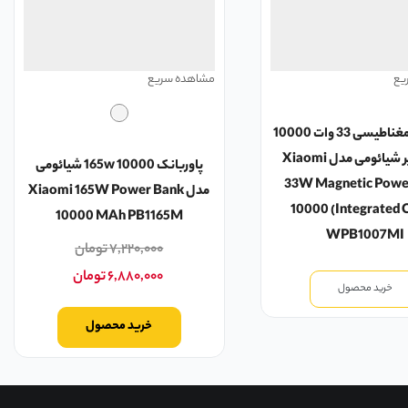
یع
مشاهده سریع
پاوربانک مغناطیسی 33 وات 10000
میلی آمپر شیائومی مدل Xiaomi
پاوربانک 10000 165w شیائومی
33W Magnetic Powe
مدل Xiaomi 165W Power Bank
10000 (Integrated 
10000 MAh PB1165M
WPB1007MI
۷,۲۲۰,۰۰۰
تومان
۶,۸۸۰,۰۰۰
تومان
خرید محصول
خرید محصول