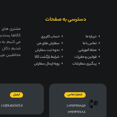
دسترسی به صفحات
مشتری های ما 
کالاها پسندید
درباره ما
حساب کاربری
می کنیم. به ه
تماس با ما
سفارش های من
مجله آموزشی
نحوه ثبت سفارش
مخاطبین عزیز ت
قوانین و مقررات
شرایط بازگشت کالا
پیگیری سفارشات
رویه ارسال سفارش
شماره تماس
ایمیل
cs@kala360.ir
۰۲۱۶۶۹۶۱۸۵۶ |
۰۲۱۶۶۴۶۱۷۸۸