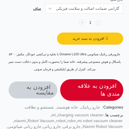
صاف
افزودن به سبد خرید
جاروبرقی رباتیک شیائومی Dreame L10S Ultra با تخلیه و تی‌کشی خودکار، مکش ۵۳۰۰
پاسکال و هوش مصنوعی پیشرفته، خانه شما را به‌صورت کامل و بدون دخالت دست تمیز
می‌کند. کنترل از طریق اپلیکیشن و فرمان صوتی.
افزودن به علاقه
افزودن به
مقایسه
مندی ها
Categories:
جارو رباتیک
,
خانه هوشمند
,
شستشو و نظافت
برچسب ها:
charging vacuum cleaner
,
mi
,
,
xiaomi
,
Robot Vacuum
,
robot
,
robo
,
mi robot vacuum cleaner
Xiaomi Robot Vacuum
,
جارو برقی
,
جارو رباتی
,
جارو رباتی شیائومی
,