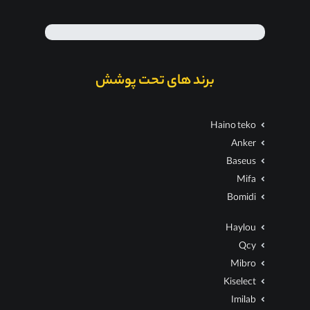
برند های تحت پوشش
Haino teko
Anker
Baseus
Mifa
Bomidi
Haylou
Qcy
Mibro
Kiselect
Imilab