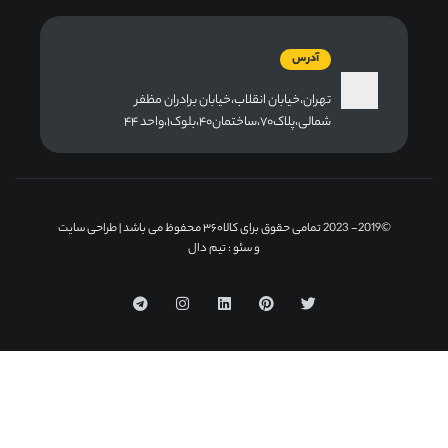
آدرس
تهران،خیابان انقلاب،خیابان برادران مظفر
شمالی،پلاک۷۰،ساختمان۴۰،بلوک۱،واحد ۴۴
©2019- 2023 تمامی حقوق برای کالا۳۶۰ محفوظ می باشد |
طراحی سایت
و سئو
: تیم دال