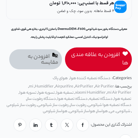
هر قسط با اسنپ‌پی:
۱,۶۱۰,۰۰۰
تومان
۴ قسط ماهانه. بدون سود، چک و ضامن.
معرفی دستگاه بخور سرد شیائومی Deerma DEM-F600 با مخزن 5 لیتری، بخاردهی قوی، فناوری
اولتراسونیک، کنترل لمسی، عملکرد کم‌صدا و قابلیت پخش رایحه.
افزودن به علاقه مندی
افزودن به
مقایسه
ها
Categories:
دستگاه تصفیه کننده هوا
,
هوای پاک
برچسب ها:
Air Purifier
,
AirPurifier
,
Airpurifire
,
Humidifier
,
mi
,
mi Air Purifier
,
xiaomi Humidifier
,
تسفیه هوا
,
تسويه هوا
,
تسویه هوا
,
تصفيه هوا
,
دستگاه تصفیه
,
دستگاه تصفیه هوا
,
دستگاه رطوبت ساز
,
دسگاه تصفیه هوا شیائومی
,
رطوبت ساز
,
رطوبت ساز شیائومی
,
رطوبت ساز شیاومی
,
شیائومی
,
می
,
هواساز
,
هواساز شیائومی
,
هواساز شیاومی
اشتراک گذاری این محصول: