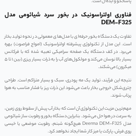
پاسخگو و ایده‌آل است.
فناوری اولتراسونیک در بخور سرد شیائومی مدل
DEM-F325
تفاوت یک دستگاه بخور حرفه‌ای با مدل‌های معمولی در نحوه تولید بخار
است. این مدل از تکنولوژی پیشرفته اولتراسونیک (امواج فراصوت) بهره
می‌برد. در کف دستگاه یک صفحه سرامیکی تعبیه شده که با فرکانس
بسیار بالا نوسان می‌کند و مولکول‌های آب را به ذرات بسیار ریزی (بین ۱ تا ۵
میکرون) می‌شکند.
نتیجه این فرآیند، تولید یک مه پودری، سبک و بسیار متراکم است. طراحی
چتری‌شکل خروجی بخار باعث می‌شود این ذرات ریز با فشار مناسب به هوا
پرتاب شوند.
مهم‌ترین مزیت این تکنولوژی آن است که بخار آب پیش از سقوط روی زمین،
به سرعت در هوا حل می‌شود. بنابراین دستگاه بخور و رطوبت ساز شیائومی
مدل Deerma DEM-F325 هیچ‌گونه شبنم، رطوبت موضعی یا خیسی
روی فرش، پارکت یا میز کار شما ایجاد نخواهد کرد.