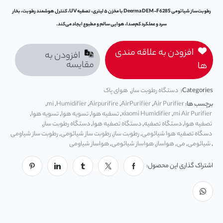
رطوبت‌ساز شیائومی Deerma DEM-F628S با مخزن ۵ لیتری، تصفیه UV، کنترل هوشمند رطوبت، بخار
سرد و عملکرد کم‌صدا، هوایی سالم و مطبوع ایجاد می‌کند.
افزودن به علاقه مندی
افزودن به
مقایسه
ها
Categories:
دستگاه رطوبت ساز
,
هوای پاک
برچسب ها:
Air Purifier
,
AirPurifier
,
Airpurifire
,
Humidifier
,
mi
,
mi Air Purifier
,
xiaomi Humidifier
,
تسفیه هوا
,
تسويه هوا
,
تسویه هوا
,
تصفيه هوا
,
دستگاه تصفیه
,
دستگاه تصفیه هوا
,
دستگاه رطوبت ساز
,
دسگاه تصفیه هوا شیائومی
,
رطوبت ساز
,
رطوبت ساز شیائومی
,
رطوبت ساز شیاومی
,
شیائومی
,
می
,
هواساز
,
هواساز شیائومی
,
هواساز شیاومی
اشتراک گذاری این محصول: