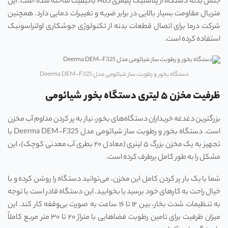
جنس بدنه دستگاه از پلاستیک پلیمری ABS باکیفیت ساخته شده است. این
متریال مقاومت بسیار بالایی در برابر ضربه و تغییرات دمایی دارد. همچنین
شرکت درما برای اتصال قطعات بدنه از تکنولوژی جوشکاری اولتراسونیک
استفاده کرده است.
دستگاه بخور و رطوبت ساز شیائومی مدل Deerma DEM-F325
ظرفیت مخزن ۵ لیتری دستگاه بخور شیائومی
بزرگترین دغدغه خریداران دستگاه‌های بخور، نیاز به پر کردن مداوم آب مخزن
است. دستگاه بخور و رطوبت ساز شیائومی مدل Deerma DEM-F325 با
تجهیز به یک مخزن بزرگ ۵ لیتری (معادل ۲۰ بطری آب معدنی کوچک)، این
مشکل را به طور کامل برطرف کرده است.
شما با یک بار پر کردن کامل این مخزن، می‌توانید دستگاه را روشن کرده و با
خیال راحت به کارهای خود برسید یا بخوابید. این دستگاه قادر است با توجه
به تنظیمات شدت بخار، بین ۱۲ تا ۱۶ ساعت به صورت بی‌وقفه کار کند. این
میزان ظرفیت برای تامین رطوبت فضاهایی با متراژ ۲۰ تا ۳۰ متر مربع کاملاً