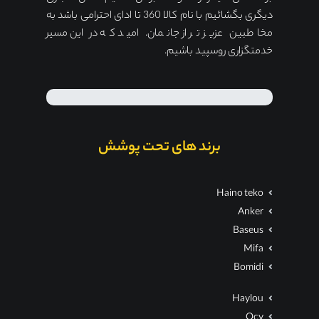
دیگری بگشائیم با نام کالا 360 تا ادای احترامی باشد به
مخاطبین عزیز تر از جانمان. امید که در این مسیر
خدمتگزاری روسپید باشیم.
برند های تحت پوشش
Haino teko
Anker
Baseus
Mifa
Bomidi
Haylou
Qcy