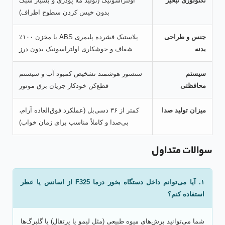
تکنولوژی تبخیر
اولتراسونیک (تولید مه پودری و بسیار سبک
بدون خیس کردن سطوح اطراف)
جنس و طراحی
پلاستیک فشرده پلیمری ABS با مخزن ۱۰۰٪
بدنه
شفاف و جوشکاری اولتراسونیک بدون درز
سیستم
سنسور هوشمند تشخیص کمبود آب و سیستم
محافظتی
قطع‌کن خودکار جریان برق موتور
میزان تولید صدا
کمتر از ۳۶ دسی‌بل (عملکرد فوق‌العاده آرام،
بی‌صدا و کاملاً مناسب برای زمان خواب)
سوالات متداول
۱. آیا می‌توانم داخل دستگاه بخور درما F325 از اسانس یا عطر
استفاده کنم؟
شما می‌توانید برش‌های میوه طبیعی (مثل لیمو یا پرتقال) یا گلبرگ‌ها