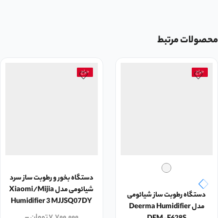
محصولات مرتبط
حراج
حراج
دستگاه بخور و رطوبت ساز سرد
شیائومی مدل Xiaomi/Mijia
دستگاه رطوبت ساز شیائومی
Humidifier 3 MJJSQ07DY
مدل Deerma Humidifier
۷,۷۰۰,۰۰۰
تومان
–