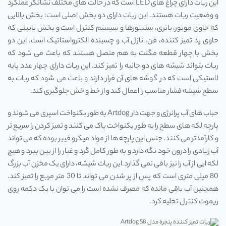
این ربات دارای چراغ ‌های LED است که در حالت ‌های مختلف نشانگر عملکرد
و وضعیت ربات هستند. این ربات دارای دو بخش اصلی است: بخش بالایی
که حاوی موتور، باتری، سنسورها و سیستم کنترل است و بخش پایینی که
حاوی پد تمیز کننده، فن، نازل آب و چسبنده الکترواستاتیک است. این دو
بخش با چهار قطعه مگنت به هم متصل هستند که باعث می‌ شود که
ربات بتواند شیشه‌ های دو جانبه را تمیز کند. این ربات دارای چهار عدد پایه
لاستیکی است که در گوشه ‌های آن قرار دارند و باعث می ‌شود که ربات به
سطح شیشه فشار مناسب را اعمال کند و از خط و خش جلوگیری کند.
حباب‌ های آب پرانرژی و جهت دار Artdog به طور یکنواخت اسپری می ‌شوند و
پارچه لکه‌ های سطح را به طور یکنواخت پاک می ‌کنند و تمیز کردن را سریع ‌تر
و کارآمدتر می‌ کنند. جنس این پارچه ها از مواد میکرو فیبر بوده که می تواند
آب زیادی را درون خود نگه دارد و به طور کامل گرد و غبار را از بین ببرد و هیچ
لکه ایی از آب را نیز باقی نمی گذارد.این ربات شیشه، دارای یک مخزن آب بزرگ
80 میلی متری است که پس از پر شدن می تواند تا 30 متر مربع را تمیز کند.
همچنین آب باقی مانده که مصرف نشده است را می توان با یک دکمه روی
ریموت کنترل تخلیه کرد.