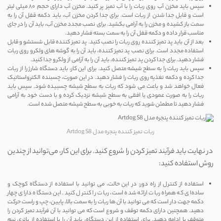
سپس باید مخزن آب روی ربات را با آب تمیز پر کنید. مخزن آب دارای حجم ۸۰ میلی‌ لیتر
است و قابل جدا شدن از ربات است. برای جدا کردن مخزن آب، باید دکمه قفل آن را به
سمت باز کشیده و مخزن را به آرامی بکشید. برای نصب مجدد مخزن آب، باید آن را در جای
مناسب قرار داده و دکمه قفل آن را به سمت بسته فشار دهید.
بعد از آن باید پد تمیز کننده روی ربات را نصب کنید. پد تمیز کننده قابل شستشو و قابل
استفاده مجدد است. برای نصب پد تمیز کننده، باید آن را به گوشه‌ های ولکرو روی ربات
فشار دهید. برای جدا کردن پد تمیز کننده، باید آن را به آرامی از ولکرو جدا کنید.
سپس باید ربات را به سطح شیشه متصل کنید. برای این کار، باید دستگاه شارژ را از ربات
جدا کرده و دکمه تغذیه روی ربات را فشار دهید. در این صورت، چسبنده الکترواستاتیک
فعال خواهد شد و باعث می ‌شود که ربات به سطح شیشه چسبیده شود. سپس باید
ربات را به صورت عمودی یا افقی به سطح شیشه نزدیک کرده و با دست خود به آرامی
فشار دهید تا مطمئن شوید که ربات به خوبی به سطح شیشه متصل شده است.
ربات تمیز کننده پنجره مدل Artdog S8
در نهایت باید فرآیند تمیز کردن را شروع کنید. برای این کار، می‌توانید از چندین
روش استفاده کنید:
استفاده از کنترل از راه دور: در این حالت، می ‌توانید با استفاده از دستگاه کوچک و
ساده‌ای که همراه ربات ارائه شده است، ربات را کنترل کنید. این دستگاه دارای چهار
دکمه جهت دار است که می ‌توانید با آن‌ ها ربات را به سمت بالا، پایین، چپ و راست حرکت
دهید. همچنین دارای دکمه توقف و شروع است که می ‌توانید با آن فرآیند تمیز کردن را
متوقف یا ادامه دهید. برای استفاده از این دستگاه، باید آن را با استفاده از باتری نیم