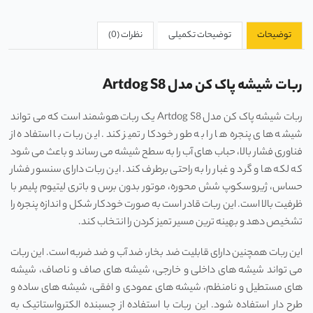
توضیحات
توضیحات تکمیلی
نظرات (0)
ربات شیشه پاک کن مدل Artdog S8
ربات شیشه پاک کن مدل Artdog S8 یک ربات هوشمند است که می‌ تواند
شیشه ‌های پنجره‌ ها را به طور خودکار تمیز کند. این ربات با استفاده از
فناوری فشار بالا، حباب ‌های آب را به سطح شیشه می رساند و باعث می‌ شود
که لکه ‌ها و گرد و غبار را به راحتی برطرف کند. این ربات دارای سنسور فشار
حساس، ژیروسکوپ شش محوره، موتور بدون برس و باتری لیتیوم پلیمر با
ظرفیت بالا است. این ربات قادر است به صورت خودکار شکل و اندازه پنجره را
تشخیص دهد و بهینه‌ ترین مسیر تمیز کردن را انتخاب کند.
این ربات همچنین دارای قابلیت ضد بخار، ضد آب و ضد ضربه است. این ربات
می‌ تواند شیشه ‌های داخلی و خارجی، شیشه‌ های صاف و ناصاف، شیشه
‌های مستطیل و نامنظم، شیشه‌ های عمودی و افقی، شیشه‌ های ساده و
طرح دار استفاده شود. این ربات با استفاده از چسبنده الکترواستاتیک به