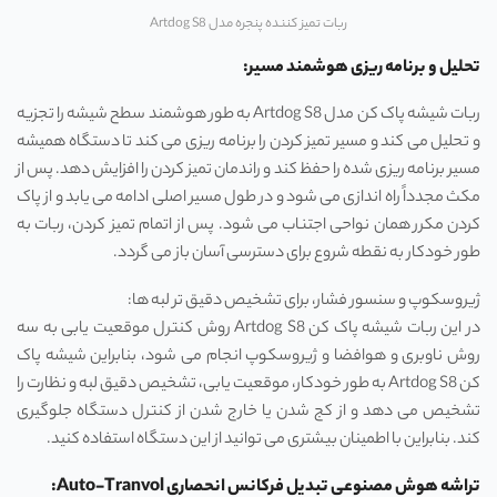
ربات تمیز کننده پنجره مدل Artdog S8
تحلیل و برنامه ریزی هوشمند مسیر:
ربات شیشه پاک کن مدل Artdog S8 به طور هوشمند سطح شیشه را تجزیه
و تحلیل می کند و مسیر تمیز کردن را برنامه ریزی می کند تا دستگاه همیشه
مسیر برنامه ریزی شده را حفظ کند و راندمان تمیز کردن را افزایش دهد. پس از
مکث مجدداً راه اندازی می شود و در طول مسیر اصلی ادامه می یابد و از پاک
کردن مکرر همان نواحی اجتناب می شود. پس از اتمام تمیز کردن، ربات به
طور خودکار به نقطه شروع برای دسترسی آسان باز می گردد.
ژیروسکوپ و سنسور فشار، برای تشخیص دقیق تر لبه ها:
در این ربات شیشه پاک کن Artdog S8 روش کنترل موقعیت یابی به سه
روش ناوبری و هوافضا و ژیروسکوپ انجام می شود، بنابراین شیشه پاک
کن Artdog S8 به طور خودکار، موقعیت یابی، تشخیص دقیق لبه و نظارت را
تشخیص می دهد و از کج شدن یا خارج شدن از کنترل دستگاه جلوگیری
کند. بنابراین با اطمینان بیشتری می توانید از این دستگاه استفاده کنید.
تراشه هوش مصنوعی تبدیل فرکانس انحصاری Auto-Tranvol: