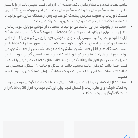
قلمی تغذیه کنید و با فشار دادن دکمه تغذیه آن را روشن کنید. سپس باید آن را با فشار
دادن دکمه همگام سازی با ربات همگام سازی کنید. در این صورت، چراغ LED روی
دستگاه و ربات به صورت همزمان چشمک خواهد زد. پس از همگام سازی، می‌ توانید با
استفاده از دکمه ‌های جهت دار و توقف و شروع، ربات را کنترل کنید.
استفاده از بلوتوث: در این حالت، می‌ توانید با استفاده از گوشی موبایل خود، ربات را
کنترل کنید. برای این کار، باید نرم ‌افزار Artdog S8 را از فروشگاه گوگل پلی یا فروشگاه
اپل دانلود و نصب کنید. سپس باید بلوتوث گوشی خود را روشن کرده و با فشار دادن
دکمه بلوتوث روی ربات، آن را با گوشی خود جفت کنید. در این صورت، نام Artdog S8 در
لیست دستگاه ‌های قابل جفت شدن نمایش داده خواهد شد. پس از جفت شدن، می
‌توانید نرم ‌افزار Artdog S8 را باز کرده و با استفاده از صفحه لمسی گوشی خود، ربات را
کنترل کنید. در نرم ‌افزار Artdog S8 می‌ توانید حالت‌ های مختلف تمیز کردن را انتخاب
کنید، مثلا حالت خودکار، حالت دستی، حالت Z-شکل و حالت N-شکل. همچنین می
‌توانید تنظیمات مختلفی مانند سرعت حرکت، فشار آب، زمان تمیز کردن و غیره را تغییر
دهید.
استفاده از اپلیکیشن موبایل: در این حالت، می‌توانید با استفاده از گوشی موبایل خود و
به کمک شبکه وای فای، ربات را کنترل کنید. برای این کار، باید نرم ‌افزار Artdog S8 را از
فروشگاه گوگل پلی دانلود کنید.