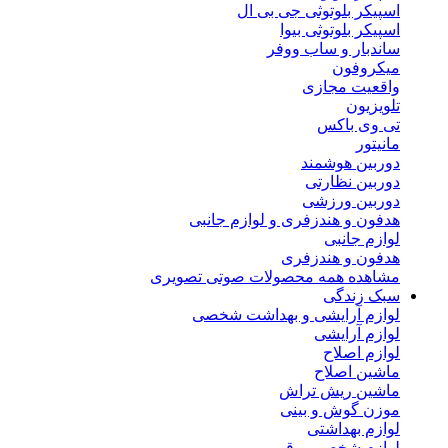
اسپیکر بلوتوثی جی بی ال
اسپیکر بلوتوثی بیوا
ساندبار و ساب ووفر
میکروفون
واقعیت مجازی
تلویزیون
تی وی باکس
مانیتور
دوربین هوشمند
دوربین نظارتی
دوربین ورزشی
هدفون و هندزفری و لوازم جانبی
لوازم جانبی
هدفون و هندزفری
مشاهده همه محصولات صوتی تصویری
سبک زندگی
لوازم آرایشی و بهداشت شخصی
لوازم آرایشی
لوازم اصلاح
ماشین اصلاح
ماشین ریش تراش
موزن گوش و بینی
لوازم بهداشتی
لوازم شخصی برقی