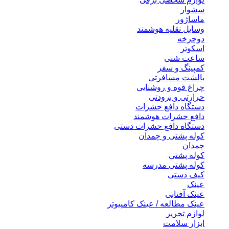
سشوار
ماساژور
وسایل نقلیه هوشمند
دوچرخه
اسکوتر
ساعت شنی
کمپینگ و سفر
بالشت مسافرتی
چراغ قوه و روشنایی
حرارتی و برودتی
دستگاه دافع حشرات
دافع حشرات هوشمند
دستگاه دافع حشرات دستی
کوله پشتی و چمدان
چمدان
کوله پشتی
کوله پشتی مدرسه
کیف دستی
عینک
عینک آفتابی
عینک مطالعه / عینک کامپیوتر
لوازم تحریر
ابزار سلامت