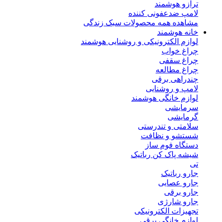
ترازو هوشمند
لامپ ضدعفونی کننده
مشاهده همه محصولات سبک زندگی
خانه هوشمند
لوازم الکترونیکی و روشنایی هوشمند
چراغ خواب
چراغ سقفی
چراغ مطالعه
چندراهی برقی
لامپ و روشنایی
لوازم خانگی هوشمند
سرمایشی
گرمایشی
سلامتی و تندرستی
شستشو و نظافت
دستگاه فوم ساز
شیشه پاک کن رباتیک
تی
جارو رباتیک
جارو عصایی
جارو برقی
جارو شارژی
تجهیزات الکترونیکی
لوازم خانگی برقی