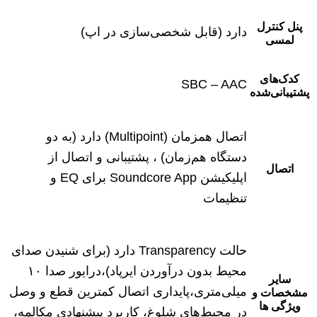
پنل کنترل
دارد (قابل شخصی‌سازی در اپ)
لمسی
کدک‌های
SBC – AAC
پشتیبانی‌شده
اتصال همزمان (Multipoint) دارد (به دو
دستگاه هم‌زمان) ، پشتیبانی و اتصال از
اتصال
اپلیکیشن Soundcore App برای EQ و
تنظیمات
حالت Transparency دارد (برای شنیدن صدای
محیط بدون درآوردن ایرپاد)،درایور صدا ۱۰
سایر
میلی‌متری،پایداری اتصال کمترین قطع و وصل
مشخصات و
ویژگی ها
در محیط‌های شلوغ، کاربرد پیشنهادی مکالمه،