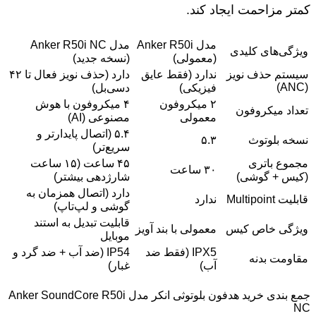
کمتر مزاحمت ایجاد کند.
مدل Anker R50i
مدل Anker R50i NC
ویژگی‌های کلیدی
(معمولی)
(نسخه جدید)
سیستم حذف نویز
ندارد (فقط عایق
دارد (حذف نویز فعال تا ۴۲
(ANC)
فیزیکی)
دسی‌بل)
۲ میکروفون
۴ میکروفون با هوش
تعداد میکروفون
معمولی
مصنوعی (AI)
۵.۴ (اتصال پایدارتر و
نسخه بلوتوث
۵.۳
سریع‌تر)
مجموع باتری
۴۵ ساعت (۱۵ ساعت
۳۰ ساعت
(کیس + گوشی)
شارژدهی بیشتر)
دارد (اتصال همزمان به
قابلیت Multipoint
ندارد
گوشی و لپ‌تاپ)
قابلیت تبدیل به استند
ویژگی خاص کیس
معمولی با بند آویز
موبایل
IPX5 (فقط ضد
IP54 (ضد آب + ضد گرد و
مقاومت بدنه
آب)
غبار)
جمع بندی خرید هدفون بلوتوثی انکر مدل Anker SoundCore R50i
NC