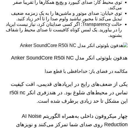
توی محیط کار: صدای کیبورد و پچ‌پچ همکارها را تقریباً صفر
می‌کند.
توی خیابان: صدای موتور و ماشین‌ها را به یک زمزمه ضعیف
تبدیل می‌کند تا مجبور نباشید ولوم صدا را تا آخر زیاد کنید.
حالت Transparency: اگر کسی صدایتان کرد، نیاز نیست ایرپاد
را در بیاورید. یک لمس کوتاه کافیست تا صدای محیط را شفاف
بشنوید.
هدفون بلوتوثی انکر مدل Anker SoundCore R50i NC
مکالمه در فضای باز: خداحافظی با قطع صدا
یکی از ضعف‌های رایج در ایرپادهای قدیمی، افت کیفیت
تماس در محیط‌های شلوغ بود. در هندزفری انکر r50i nc
این مشکل تا حد زیادی برطرف شده است.
چهار میکروفون داخلی به‌همراه الگوریتم AI Noise
Reduction روی صدای شما تمرکز می‌کنند و نویزهای