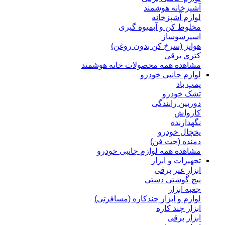
آشپزخانه هوشمند
لوازم آشپزخانه
مخلوط کن و آبمیوه گیری
اسپرسوساز
هواپز (سرخ کن بدون روغن)
کتری برقی
مشاهده همه محصولات خانه هوشمند
لوازم جانبی خودرو
پمپ باد
تشک خودرو
دوربین رانندگی
کارواش
نگهدارنده
یخچال خودرو
دمنده (جت فن)
مشاهده همه لوازم جانبی خودرو
تجهیزات و ابزار
ابزار غیر برقی
پیچ گوشتی دستی
جعبه ابزار
لوازم و ابزار چندکاره (مسافرتی)
ابزار چند کاره
ابزار برقی