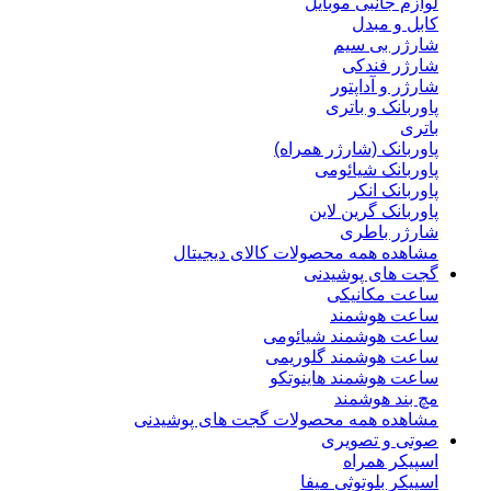
لوازم جانبی موبایل
کابل و مبدل
شارژر بی سیم
شارژر فندکی
شارژر و آداپتور
پاوربانک و باتری
باتری
پاوربانک (شارژر همراه)
پاوربانک شیائومی
پاوربانک انکر
پاوربانک گرین لاین
شارژر باطری
مشاهده همه محصولات کالای دیجیتال
گجت های پوشیدنی
ساعت مکانیکی
ساعت هوشمند
ساعت هوشمند شیائومی
ساعت هوشمند گلوریمی
ساعت هوشمند هاینوتکو
مچ بند هوشمند
مشاهده همه محصولات گجت های پوشیدنی
صوتی و تصویری
اسپیکر همراه
اسپیکر بلوتوثی میفا