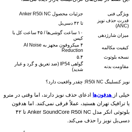
ویژگی فنی
جزئیات محصول Anker R50i NC
قدرت حذف نویز
تا ۴۲ دسی‌بل
(ANC)
۱۰ ساعت گوشی‌ها / ۴۵ ساعت کل با
میزان شارژدهی
کیس
۴ میکروفون مجهز به AI Noise
کیفیت مکالمه
Reduction
نسخه بلوتوث
۵.۴
گواهی IP54 (ضد تعریق و گرد و غبار
مقاومت بدنه
شدید)
نویز کنسلینگ R50i NC: چقدر واقعیت دارد؟
خیلی از
هدفون‌ها
ادعای حذف نویز دارند، اما وقتی در مترو
یا ترافیک تهران هستید، عملاً فرقی نمی‌کنند. اما هدفون
بلوتوثی انکر مدل Anker SoundCore R50i NC تا ۴۲
دسی‌بل نویز را حذف می‌کند.