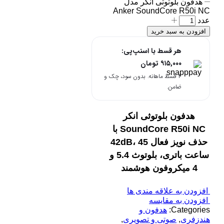
هدفون بلوتوثی انکر مدل
Anker SoundCore R50i NC
عدد
افزودن به سبد خرید
هر قسط با اسنپ‌پی:
۹۱۵,۰۰۰
تومان
۴ قسط ماهانه. بدون سود، چک و
ضامن.
هدفون بلوتوثی انکر
SoundCore R50i NC با
حذف نویز فعال 42dB، 45
ساعت باتری، بلوتوث 5.4 و
4 میکروفون هوشمند
افزودن به علاقه مندی ها
افزودن به مقایسه
Categories:
هدفون و
هندزفری
,
صوتی و تصویری
,