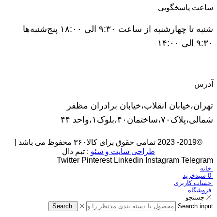
ساعت پاسخگویی
شنبه تا چهارشنبه از ساعت ۹:۳۰ الی ۱۸:۰۰ پنج‌شنبه‌ها
۹:۳۰ الی ۱۴:۰۰
آدرس
تهران،خیابان انقلاب،خیابان برادران مظفر
شمالی،پلاک۷۰،ساختمان۴۰،بلوک۱،واحد ۴۴
©2019- 2023 تمامی حقوق برای کالا۳۶۰ محفوظ می باشد |
طراحی سایت و سئو
: تیم دال
Twitter
Pinterest
Linkedin
Instagram
Telegram
خانه
0
سبدخرید
حساب کاربری
فروشگاه
جستجو
Search
Search input