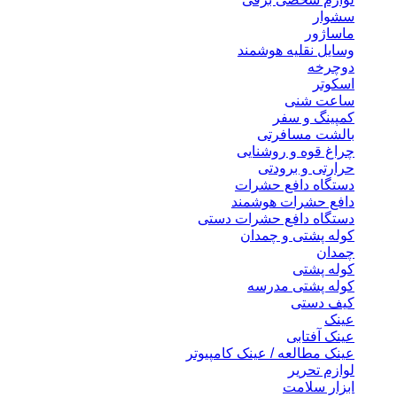
سشوار
ماساژور
وسایل نقلیه هوشمند
دوچرخه
اسکوتر
ساعت شنی
کمپینگ و سفر
بالشت مسافرتی
چراغ قوه و روشنایی
حرارتی و برودتی
دستگاه دافع حشرات
دافع حشرات هوشمند
دستگاه دافع حشرات دستی
کوله پشتی و چمدان
چمدان
کوله پشتی
کوله پشتی مدرسه
کیف دستی
عینک
عینک آفتابی
عینک مطالعه / عینک کامپیوتر
لوازم تحریر
ابزار سلامت