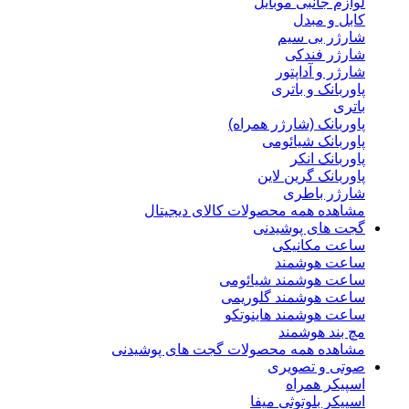
لوازم جانبی موبایل
کابل و مبدل
شارژر بی سیم
شارژر فندکی
شارژر و آداپتور
پاوربانک و باتری
باتری
پاوربانک (شارژر همراه)
پاوربانک شیائومی
پاوربانک انکر
پاوربانک گرین لاین
شارژر باطری
مشاهده همه محصولات کالای دیجیتال
گجت های پوشیدنی
ساعت مکانیکی
ساعت هوشمند
ساعت هوشمند شیائومی
ساعت هوشمند گلوریمی
ساعت هوشمند هاینوتکو
مچ بند هوشمند
مشاهده همه محصولات گجت های پوشیدنی
صوتی و تصویری
اسپیکر همراه
اسپیکر بلوتوثی میفا