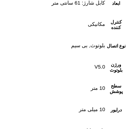
کابل شارژ: 61 سانتی متر
ابعاد
کنترل
مکانیکی
‌کننده
بلوتوث, بی سیم
نوع اتصال
ورژن
V5.0
بلوتوث
سطح
10 متر
پوشش
10 میلی متر
درایور