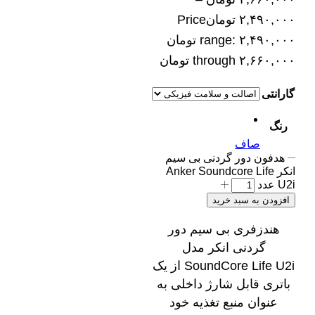
۲,۴۹۰,۰۰۰
تومان
Price
range: ۲,۴۹۰,۰۰۰ تومان
through ۲,۶۶۰,۰۰۰ تومان
گارانتی
رنگ
صاف
هدفون دور گردنی بی‌ سیم
انکر Anker Soundcore Life
U2i عدد
افزودن به سبد خرید
هندزفری بی سیم دور
گردنی انکر مدل
SoundCore Life U2i از یک
باتری قابل شارژ داخلی به
عنوان منبع تغذیه خود