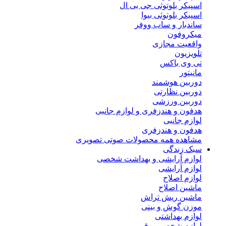
اسپیکر بلوتوثی جی بی ال
اسپیکر بلوتوثی بیوا
ساندبار و ساب ووفر
میکروفون
واقعیت مجازی
تلویزیون
تی وی باکس
مانیتور
دوربین هوشمند
دوربین نظارتی
دوربین ورزشی
هدفون و هندزفری و لوازم جانبی
لوازم جانبی
هدفون و هندزفری
مشاهده همه محصولات صوتی تصویری
سبک زندگی
لوازم آرایشی و بهداشت شخصی
لوازم آرایشی
لوازم اصلاح
ماشین اصلاح
ماشین ریش تراش
موزن گوش و بینی
لوازم بهداشتی
لوازم شخصی برقی