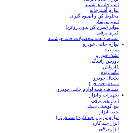
آشپزخانه هوشمند
لوازم آشپزخانه
مخلوط کن و آبمیوه گیری
اسپرسوساز
هواپز (سرخ کن بدون روغن)
کتری برقی
مشاهده همه محصولات خانه هوشمند
لوازم جانبی خودرو
پمپ باد
تشک خودرو
دوربین رانندگی
کارواش
نگهدارنده
یخچال خودرو
دمنده (جت فن)
مشاهده همه لوازم جانبی خودرو
تجهیزات و ابزار
ابزار غیر برقی
پیچ گوشتی دستی
جعبه ابزار
لوازم و ابزار چندکاره (مسافرتی)
ابزار چند کاره
ابزار برقی