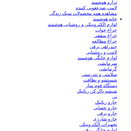
ترازو هوشمند
لامپ ضدعفونی کننده
مشاهده همه محصولات سبک زندگی
خانه هوشمند
لوازم الکترونیکی و روشنایی هوشمند
چراغ خواب
چراغ سقفی
چراغ مطالعه
چندراهی برقی
لامپ و روشنایی
لوازم خانگی هوشمند
سرمایشی
گرمایشی
سلامتی و تندرستی
شستشو و نظافت
دستگاه فوم ساز
شیشه پاک کن رباتیک
تی
جارو رباتیک
جارو عصایی
جارو برقی
جارو شارژی
تجهیزات الکترونیکی
لوازم خانگی برقی