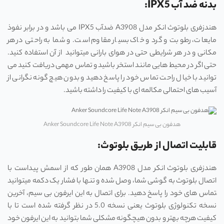
بدنه ضد آب IPX5:
هندزفری بلوتوث انکر مدل A3908 ضدآب IPX5 می باشد و در برابر نفوذ
مایعات، رطوبت و گرد و خاک بسیار مقاوم است. و شما به راحتی در هر
مکانی و در هر شرایطی حتی در هوای بارانی میتوانید از آن استفاده کنید.
حتی اگر در محیط هایی مانند استخر باشید و تماس مهمی دریافت کنید می
توانید با خیال راحت تماس خود را پاسخ دهید و بدون هیچ گونه نگرانی از
آسیب های احتمالی مکالمه ای با کیفیت را داشته باشید.
هدفون بی سیم انکر Anker Soundcore Life Note A3908
قابلیت اتصال از طریق بلوتوث:
هندزفری بلوتوث انکر مدل A3908 همان طور که از اسمش پیداست با
اتصال بلوتوث به گوشی شما، وصل شده و تنها با فشار یک دکمه میتوانید
ٰتماس های خود را پاسخ دهید. برای اتصال به این ایرفون بی سیم، آخرین
نسخه تکنولوژی بلوتوث یعنی نسخه 5.0 در نظر گرفته شده است تا با
کیفیت هرچه بهتر و بدون هیچگونه مشکلی شما بتوانید به این ایرفون خود