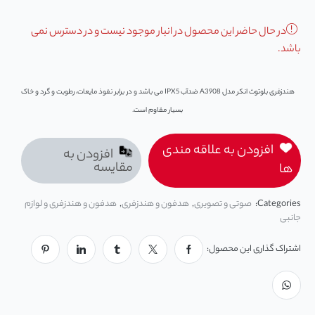
در حال حاضر این محصول در انبار موجود نیست و در دسترس نمی
باشد.
هندزفری بلوتوث انکر مدل A3908 ضدآب IPX5 می باشد و در برابر نفوذ مایعات، رطوبت و گرد و خاک
بسیار مقاوم است.
افزودن به علاقه مندی
افزودن به
مقایسه
ها
Categories:
صوتی و تصویری
,
هدفون و هندزفری
,
هدفون و هندزفری و لوازم
جانبی
اشتراک گذاری این محصول: