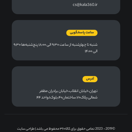
cs@kala360.ir
ساعت پاسخگویی
شنبه تا چهارشنبه از ساعت ۹:۳۰ الی ۱۸:۰۰ پنج‌شنبه‌ها ۹:۳۰
الی ۱۴:۰۰
آدرس
تهران،خیابان انقلاب،خیابان برادران مظفر
شمالی،پلاک۷۰،ساختمان۴۰،بلوک۱،واحد ۴۴
©2019- 2023 تمامی حقوق برای کالا۳۶۰ محفوظ می باشد |
طراحی سایت