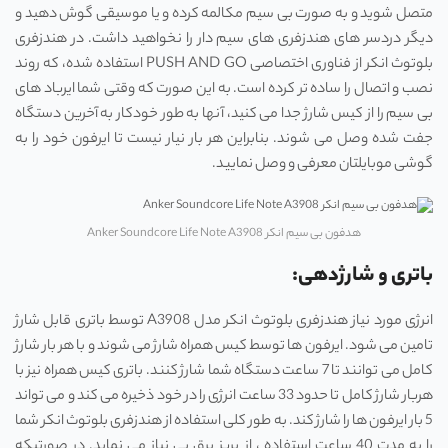
متصل شوید و به صورت بی سیم مکالمه کرده و یا موسیقی گوش دهید و
دیگر دردسر های هندزفری های سیم دار را نخواهید داشت. در هندزفری
بلوتوث انکر از فناوری اختصاصی PUSH AND GO استفاده شده، که روند
نصب و اتصال را ساده تر کرده است. به این صورت که وقتی شما ایرباد های
بی سیم را از کیس شارژ جدا می کنید، آنها به طور خودکار به آخرین دستگاه
جفت شده وصل می شوند. بنابراین هر بار نیار نیست تا ایرفون خود را به
گوشی موبایلتان معرفی و وصل نمایید.
هدفون بی سیم انکر Anker Soundcore Life Note A3908
باتری و شارژدهی:
انرژی مورد نیاز هندزفری بلوتوث انکر مدل A3908 توسط باتری قابل شارژ
تامین می شود. ایرفون ها توسط کیس همراه شارژ می شوند و با هر بار شارژ
کامل می توانند تا 7 ساعت دستگاه شما شارژ کنند. باتری کیس همراه نیز با
هربار شارژ کامل تا حدود 33 ساعت انرژی را در خود ذخیره می کند و می تواند
5 بار ایرفون ها را شارژ کند. به طور کلی استفاده از هندزفری بلوتوث انکر شما
را به مدت 40 ساعت استفاده ، از پریز برق بی نیاز می نماید. در صورتیکه