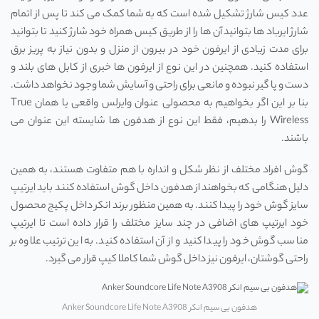
عدد کیس شارژ تشکیل شده است که به شما کمک می کند تا پس از اتمام
شارژ ایرباد ها بتوانید آن ها را از طریق کیس همراه خود شارژ کنید تا بتوانید
برای مدت زیادی از ایرفون خود در بیرون از منزل و بدون نیاز به پریز برق
استفاده کنید. همچنین در این نوع از ایرفون ها خبری از کابل های بلند و
دست و پا گیر نبوده و مانعی برای راحتی و آسایش شما وجود نخواهد داشت.
بنا بر این اگر بخواهیم به محصولی عنوان وایرلس واقعی یا همان True
Wireless را بدهیم، فقط این نوع از هدفون ها شایسته این عنوان می
باشند.
گوش افراد مختلف از نظر شکل و انداره با هم متفاوت هستند، به همین
دلیل هنگامی که بخواهند از هدفون داخل گوش استفاده کنند باید ایرتیپ
سایز گوش خود را پیدا کنند. به همین منظور برند انکر داخل پکیج محصول
خود ایرتیپ های اضافی در چند سایز مختلف را قرار داده است تا ایرتیپ
مناسب گوش خود را پیدا کنید و از آن استفاده کنید. به این ترتیب علاوه بر
راحتی گوشتان، ایرفون نیز داخل گوش شما کاملا کیپ قرار می گیرد.
هدفون بی سیم انکر Anker Soundcore Life Note A3908