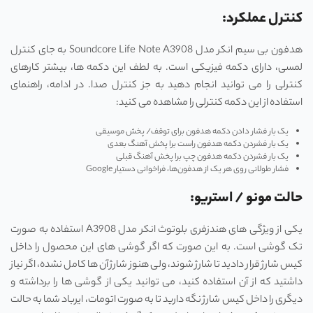
کنترل عملکرد:
هدفون بی سیم انکر مدل Soundcore Life Note A3908 به جای کنترل
لمسی، دارای دکمه فیزیکی است. به لطف این دکمه‌ ها، بیشتر کارهای
کنترلی را می ‌توانید انجام دهید به جز کنترل صدا. در ادامه، راهنمای
استفاده از این دکمه کنترلی را مشاهده می‌ کنید:
یک بار فشار دادن دکمه هدفون برای توقف/ پخش موسیقی
یک بار فشردن دکمه هدفون راست برا پخش آهنگ بعدی
یک بار فشردن دکمه هدفون چپ برا پخش آهنگ قبلی
فشار طولانی روی هر یک از هدفون‌ها، فراخوانی دستیار Google
حالت مونو / استریو:
یکی از ویژگی های هندزفری بلوتوث انکر مدل A3908 استفاده به صورت
تک گوشی است. به این صورت که اگر گوشی های این محصول را داخل
کیس شارژ قرار دادید تا شارژ شوند، ولی هنوز شارژ آن ها کامل نشده، اگر نیاز
داشتید که از آن استفاده کنید، می توانید یکی از گوشی ها را برداشته و
دیگری را داخل کیس شارژ نگه دارید تا به صورت اتومات، ایرباد شما به حالت