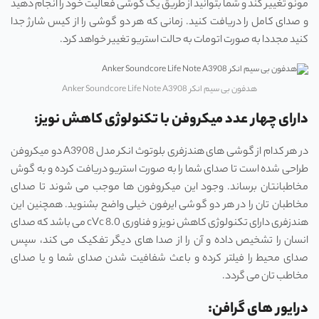
مونو تغییر کند و شما بتوانید از طریق یک گوشی فعالیت خود را انجام دهید
و صدای کامل را دریافت کنید. زمانی که هر دو گوشی را از کیس شارژ جدا
کنید مجددا به صورت اتومات به حالت استریو تغییر خواهد کرد.
هدفون بی سیم انکر Anker Soundcore Life Note A3908
دارای چهار عدد میکروفن با تکنولوژی کاهش نویز:
در هر کدام از گوشی های هندزفری بلوتوث انکر مدل A3908 دو میکروفن
طراحی شده است تا صدای شما را به صورت استریو دریافت کرده و به گوش
مخاطبانتان برساند. وجود این میکروفون ها موجب می شوند تا صدای
مخاطبان تان را در هر دو گوشی ایرفون خیلی واضح بشنوید. همچنین این
هندزفری دارای تکنولوژی کاهش نویز و فناوری cVc 8.0 می باشد که صدای
انسان را تشخیص داده و آن را از صدا های دیگر تفکیک می کند، سپس
صدای محیط را فیلتر کرده و باعث شفافیت شدن صدای شما و یا صدای
مخاطب تان می گردد.
درایور های گرافن: