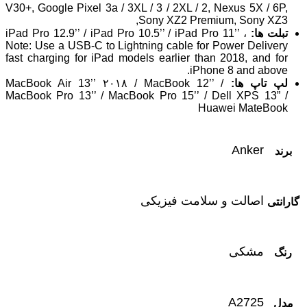
V30+, Google Pixel 3a / 3XL / 3 / 2XL / 2, Nexus 5X / 6P,
Sony XZ2 Premium, Sony XZ3,
تبلت ها:
iPad Pro 12.9’’ / iPad Pro 10.5’’ / iPad Pro 11’’ ،
Note: Use a USB-C to Lightning cable for Power Delivery
fast charging for iPad models earlier than 2018, and for
iPhone 8 and above.
لپ تاپ ها:
MacBook Air 13’’ ۲۰۱۸ / MacBook 12’’ /
MacBook Pro 13’’ / MacBook Pro 15’’ / Dell XPS 13” /
Huawei MateBook
Anker
برند
اصالت و سلامت فیزیکی
گارانتی
مشکی
رنگ
A2725
مدل