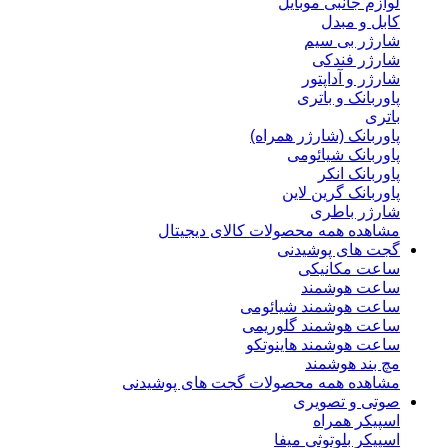
لوازم جانبی موبایل
کابل و مبدل
شارژر بی سیم
شارژر فندکی
شارژر و آداپتور
پاوربانک و باتری
باتری
پاوربانک (شارژر همراه)
پاوربانک شیائومی
پاوربانک انکر
پاوربانک گرین لاین
شارژر باطری
مشاهده همه محصولات کالای دیجیتال
گجت های پوشیدنی
ساعت مکانیکی
ساعت هوشمند
ساعت هوشمند شیائومی
ساعت هوشمند گلوریمی
ساعت هوشمند هاینوتکو
مچ بند هوشمند
مشاهده همه محصولات گجت های پوشیدنی
صوتی و تصویری
اسپیکر همراه
اسپیکر بلوتوثی میفا