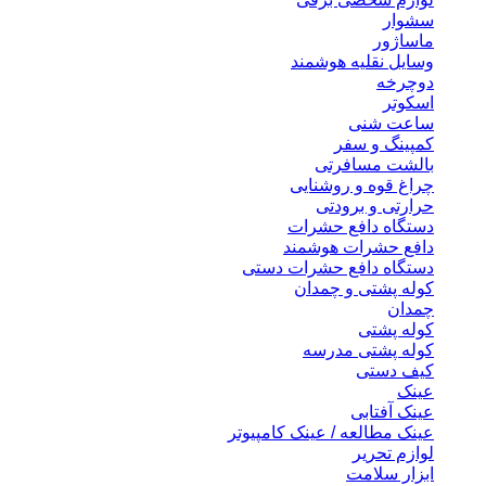
سشوار
ماساژور
وسایل نقلیه هوشمند
دوچرخه
اسکوتر
ساعت شنی
کمپینگ و سفر
بالشت مسافرتی
چراغ قوه و روشنایی
حرارتی و برودتی
دستگاه دافع حشرات
دافع حشرات هوشمند
دستگاه دافع حشرات دستی
کوله پشتی و چمدان
چمدان
کوله پشتی
کوله پشتی مدرسه
کیف دستی
عینک
عینک آفتابی
عینک مطالعه / عینک کامپیوتر
لوازم تحریر
ابزار سلامت