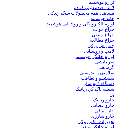
ترازو هوشمند
لامپ ضدعفونی کننده
مشاهده همه محصولات سبک زندگی
خانه هوشمند
لوازم الکترونیکی و روشنایی هوشمند
چراغ خواب
چراغ سقفی
چراغ مطالعه
چندراهی برقی
لامپ و روشنایی
لوازم خانگی هوشمند
سرمایشی
گرمایشی
سلامتی و تندرستی
شستشو و نظافت
دستگاه فوم ساز
شیشه پاک کن رباتیک
تی
جارو رباتیک
جارو عصایی
جارو برقی
جارو شارژی
تجهیزات الکترونیکی
لوازم خانگی برقی