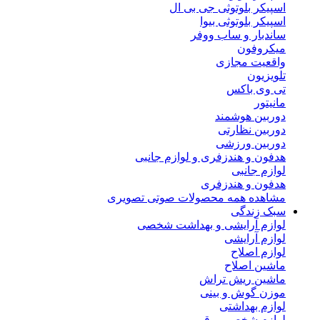
اسپیکر بلوتوثی جی بی ال
اسپیکر بلوتوثی بیوا
ساندبار و ساب ووفر
میکروفون
واقعیت مجازی
تلویزیون
تی وی باکس
مانیتور
دوربین هوشمند
دوربین نظارتی
دوربین ورزشی
هدفون و هندزفری و لوازم جانبی
لوازم جانبی
هدفون و هندزفری
مشاهده همه محصولات صوتی تصویری
سبک زندگی
لوازم آرایشی و بهداشت شخصی
لوازم آرایشی
لوازم اصلاح
ماشین اصلاح
ماشین ریش تراش
موزن گوش و بینی
لوازم بهداشتی
لوازم شخصی برقی