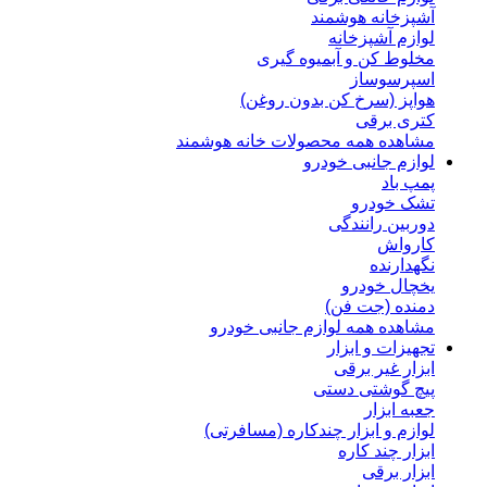
آشپزخانه هوشمند
لوازم آشپزخانه
مخلوط کن و آبمیوه گیری
اسپرسوساز
هواپز (سرخ کن بدون روغن)
کتری برقی
مشاهده همه محصولات خانه هوشمند
لوازم جانبی خودرو
پمپ باد
تشک خودرو
دوربین رانندگی
کارواش
نگهدارنده
یخچال خودرو
دمنده (جت فن)
مشاهده همه لوازم جانبی خودرو
تجهیزات و ابزار
ابزار غیر برقی
پیچ گوشتی دستی
جعبه ابزار
لوازم و ابزار چندکاره (مسافرتی)
ابزار چند کاره
ابزار برقی