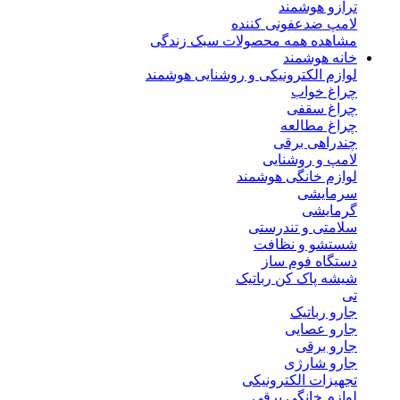
ترازو هوشمند
لامپ ضدعفونی کننده
مشاهده همه محصولات سبک زندگی
خانه هوشمند
لوازم الکترونیکی و روشنایی هوشمند
چراغ خواب
چراغ سقفی
چراغ مطالعه
چندراهی برقی
لامپ و روشنایی
لوازم خانگی هوشمند
سرمایشی
گرمایشی
سلامتی و تندرستی
شستشو و نظافت
دستگاه فوم ساز
شیشه پاک کن رباتیک
تی
جارو رباتیک
جارو عصایی
جارو برقی
جارو شارژی
تجهیزات الکترونیکی
لوازم خانگی برقی