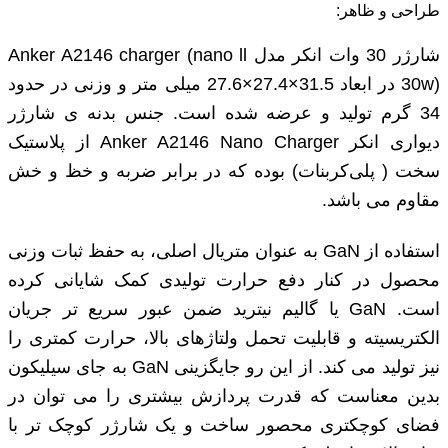
طراحی و ظاهر:
شارژر 30 وات انکر مدل Anker A2146 charger (nano ll
30w) در ابعاد 31.5×27.4×27.6 میلی ‌متر و وزنی در حدود
34 گرم تولید و عرضه شده است. جنس بدنه ی شارژر
دیواری انکر Anker A2146 Nano Charger از پلاستیک
سخت ( پلی‌کربنات) بوده که در برابر ضربه و خظ و خش
مقاوم می باشد.
استفاده از GaN به عنوان متریال اصلی، به حفظ ثبات وزنی
محصول در کنار دفع حرارت تولیدی کمک شایانی کرده
است. GaN یا گالیم نیترید ضمن عبور سریع تر جریان
الکتریسیته و قابلیت تحمل ولتاژهای بالا، حرارت کمتری را
نیز تولید می کند. از این رو جایگزینی GaN به جای سیلیکون
بدین معناست که قدرت پردازش بیشتری را می توان در
فضای کوچکتری محصور ساخت و یک شارژر کوچک تر با