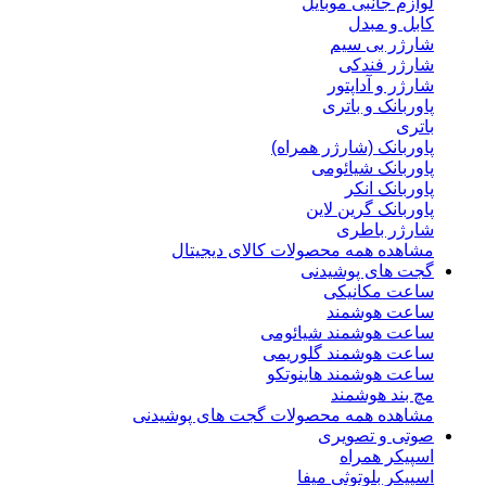
لوازم جانبی موبایل
کابل و مبدل
شارژر بی سیم
شارژر فندکی
شارژر و آداپتور
پاوربانک و باتری
باتری
پاوربانک (شارژر همراه)
پاوربانک شیائومی
پاوربانک انکر
پاوربانک گرین لاین
شارژر باطری
مشاهده همه محصولات کالای دیجیتال
گجت های پوشیدنی
ساعت مکانیکی
ساعت هوشمند
ساعت هوشمند شیائومی
ساعت هوشمند گلوریمی
ساعت هوشمند هاینوتکو
مچ بند هوشمند
مشاهده همه محصولات گجت های پوشیدنی
صوتی و تصویری
اسپیکر همراه
اسپیکر بلوتوثی میفا