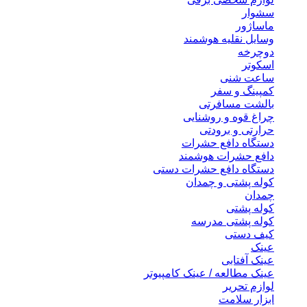
سشوار
ماساژور
وسایل نقلیه هوشمند
دوچرخه
اسکوتر
ساعت شنی
کمپینگ و سفر
بالشت مسافرتی
چراغ قوه و روشنایی
حرارتی و برودتی
دستگاه دافع حشرات
دافع حشرات هوشمند
دستگاه دافع حشرات دستی
کوله پشتی و چمدان
چمدان
کوله پشتی
کوله پشتی مدرسه
کیف دستی
عینک
عینک آفتابی
عینک مطالعه / عینک کامپیوتر
لوازم تحریر
ابزار سلامت