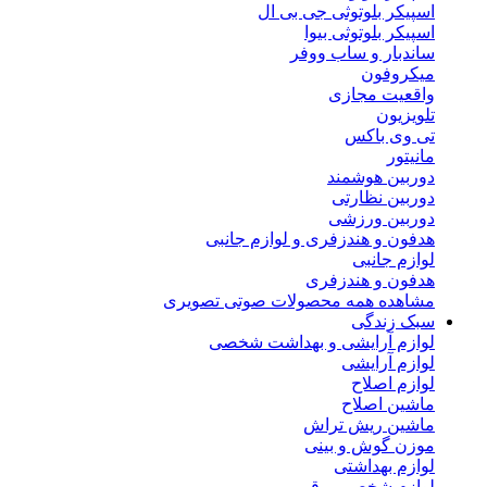
اسپیکر بلوتوثی جی بی ال
اسپیکر بلوتوثی بیوا
ساندبار و ساب ووفر
میکروفون
واقعیت مجازی
تلویزیون
تی وی باکس
مانیتور
دوربین هوشمند
دوربین نظارتی
دوربین ورزشی
هدفون و هندزفری و لوازم جانبی
لوازم جانبی
هدفون و هندزفری
مشاهده همه محصولات صوتی تصویری
سبک زندگی
لوازم آرایشی و بهداشت شخصی
لوازم آرایشی
لوازم اصلاح
ماشین اصلاح
ماشین ریش تراش
موزن گوش و بینی
لوازم بهداشتی
لوازم شخصی برقی