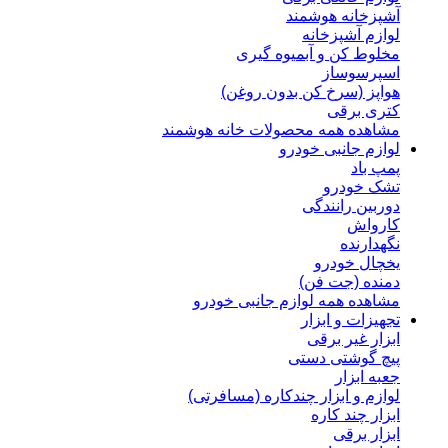
آشپزخانه هوشمند
لوازم آشپزخانه
مخلوط کن و آبمیوه گیری
اسپرسوساز
هواپز (سرخ کن بدون روغن)
کتری برقی
مشاهده همه محصولات خانه هوشمند
لوازم جانبی خودرو
پمپ باد
تشک خودرو
دوربین رانندگی
کارواش
نگهدارنده
یخچال خودرو
دمنده (جت فن)
مشاهده همه لوازم جانبی خودرو
تجهیزات و ابزار
ابزار غیر برقی
پیچ گوشتی دستی
جعبه ابزار
لوازم و ابزار چندکاره (مسافرتی)
ابزار چند کاره
ابزار برقی