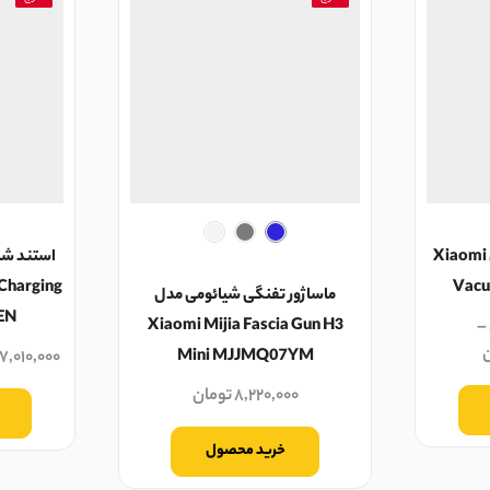
جارو رباتیک شیائومی مدل Xiaomi
استند شا
Charging
Vacu
ماساژور تفنگی شیائومی مدل
EN
Xiaomi Mijia Fascia Gun H3
–
ن
۷,۰۱۰,۰۰۰
Mini MJJMQ07YM
۸,۲۲۰,۰۰۰
تومان
خرید محصول