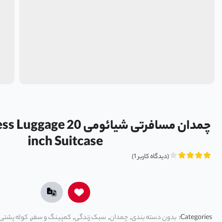
چمدان مسافرتی شیائومی 20
inch Suitcase
(دیدگاه کاربر
1
)
Categories:
بدون دسته بندی
,
چمدان
,
سبک زندگی
,
کمپینگ و سفر
,
کوله پشتی