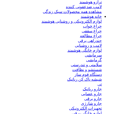
ترازو هوشمند
لامپ ضدعفونی کننده
مشاهده همه محصولات سبک زندگی
خانه هوشمند
لوازم الکترونیکی و روشنایی هوشمند
چراغ خواب
چراغ سقفی
چراغ مطالعه
چندراهی برقی
لامپ و روشنایی
لوازم خانگی هوشمند
سرمایشی
گرمایشی
سلامتی و تندرستی
شستشو و نظافت
دستگاه فوم ساز
شیشه پاک کن رباتیک
تی
جارو رباتیک
جارو عصایی
جارو برقی
جارو شارژی
تجهیزات الکترونیکی
لوازم خانگی برقی