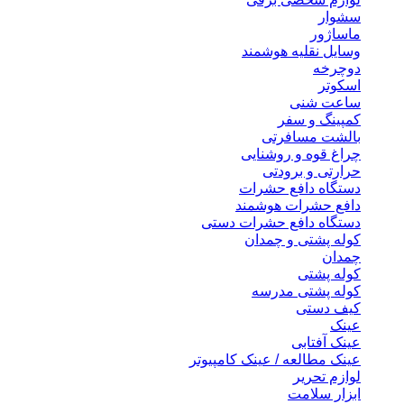
سشوار
ماساژور
وسایل نقلیه هوشمند
دوچرخه
اسکوتر
ساعت شنی
کمپینگ و سفر
بالشت مسافرتی
چراغ قوه و روشنایی
حرارتی و برودتی
دستگاه دافع حشرات
دافع حشرات هوشمند
دستگاه دافع حشرات دستی
کوله پشتی و چمدان
چمدان
کوله پشتی
کوله پشتی مدرسه
کیف دستی
عینک
عینک آفتابی
عینک مطالعه / عینک کامپیوتر
لوازم تحریر
ابزار سلامت