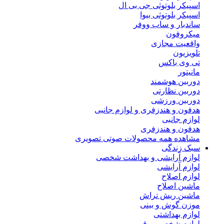
اسپیکر بلوتوثی جی بی ال
اسپیکر بلوتوثی بیوا
ساندبار و ساب ووفر
میکروفون
واقعیت مجازی
تلویزیون
تی وی باکس
مانیتور
دوربین هوشمند
دوربین نظارتی
دوربین ورزشی
هدفون و هندزفری و لوازم جانبی
لوازم جانبی
هدفون و هندزفری
مشاهده همه محصولات صوتی تصویری
سبک زندگی
لوازم آرایشی و بهداشت شخصی
لوازم آرایشی
لوازم اصلاح
ماشین اصلاح
ماشین ریش تراش
موزن گوش و بینی
لوازم بهداشتی
لوازم شخصی برقی