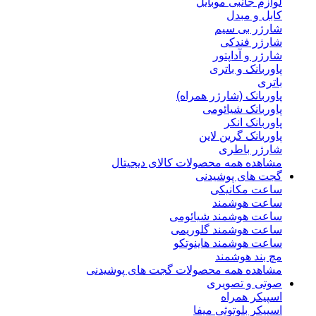
لوازم جانبی موبایل
کابل و مبدل
شارژر بی سیم
شارژر فندکی
شارژر و آداپتور
پاوربانک و باتری
باتری
پاوربانک (شارژر همراه)
پاوربانک شیائومی
پاوربانک انکر
پاوربانک گرین لاین
شارژر باطری
مشاهده همه محصولات کالای دیجیتال
گجت های پوشیدنی
ساعت مکانیکی
ساعت هوشمند
ساعت هوشمند شیائومی
ساعت هوشمند گلوریمی
ساعت هوشمند هاینوتکو
مچ بند هوشمند
مشاهده همه محصولات گجت های پوشیدنی
صوتی و تصویری
اسپیکر همراه
اسپیکر بلوتوثی میفا