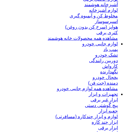
آشپزخانه هوشمند
لوازم آشپزخانه
مخلوط کن و آبمیوه گیری
اسپرسوساز
هواپز (سرخ کن بدون روغن)
کتری برقی
مشاهده همه محصولات خانه هوشمند
لوازم جانبی خودرو
پمپ باد
تشک خودرو
دوربین رانندگی
کارواش
نگهدارنده
یخچال خودرو
دمنده (جت فن)
مشاهده همه لوازم جانبی خودرو
تجهیزات و ابزار
ابزار غیر برقی
پیچ گوشتی دستی
جعبه ابزار
لوازم و ابزار چندکاره (مسافرتی)
ابزار چند کاره
ابزار برقی