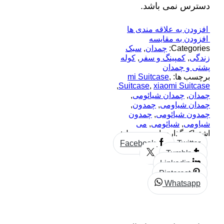
دسترس نمی باشد.
افزودن به علاقه مندی ها
افزودن به مقایسه
Categories:
چمدان
,
سبک
زندگی
,
کمپینگ و سفر
,
کوله
پشتی و چمدان
برچسب ها:
,
mi Suitcase
,
Suitcase
,
xiaomi Suitcase
چمدان
,
چمدان شیائومی
,
چمدان شیاومی
,
چمدون
,
چمدون شیائومی
,
چمدون
شیاومی
,
شیائومی
,
می
اشتراک گذاری این محصول:
Facebook
Twitter
Tumblr
Linkedin
Pinterest
Whatsapp