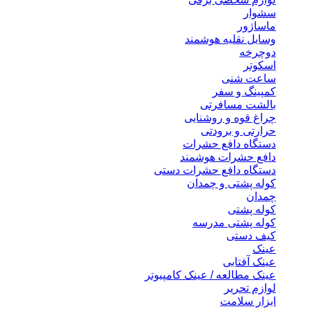
سشوار
ماساژور
وسایل نقلیه هوشمند
دوچرخه
اسکوتر
ساعت شنی
کمپینگ و سفر
بالشت مسافرتی
چراغ قوه و روشنایی
حرارتی و برودتی
دستگاه دافع حشرات
دافع حشرات هوشمند
دستگاه دافع حشرات دستی
کوله پشتی و چمدان
چمدان
کوله پشتی
کوله پشتی مدرسه
کیف دستی
عینک
عینک آفتابی
عینک مطالعه / عینک کامپیوتر
لوازم تحریر
ابزار سلامت