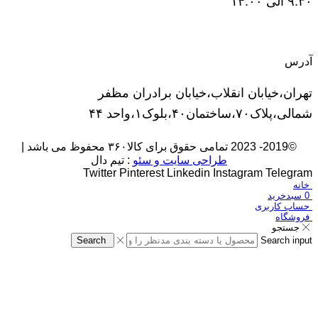
۹:۳۰ الی ۱۴:۰۰
آدرس
تهران،خیابان انقلاب،خیابان برادران مظفر
شمالی،پلاک۷۰،ساختمان۴۰،بلوک۱،واحد ۴۴
©2019- 2023 تمامی حقوق برای کالا۳۶۰ محفوظ می باشد |
طراحی سایت و سئو
: تیم دال
Twitter
Pinterest
Linkedin
Instagram
Telegram
خانه
0
سبدخرید
حساب کاربری
فروشگاه
جستجو
Search
Search input