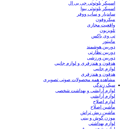
اسپیکر بلوتوثی جی بی ال
اسپیکر بلوتوثی بیوا
ساندبار و ساب ووفر
میکروفون
واقعیت مجازی
تلویزیون
تی وی باکس
مانیتور
دوربین هوشمند
دوربین نظارتی
دوربین ورزشی
هدفون و هندزفری و لوازم جانبی
لوازم جانبی
هدفون و هندزفری
مشاهده همه محصولات صوتی تصویری
سبک زندگی
لوازم آرایشی و بهداشت شخصی
لوازم آرایشی
لوازم اصلاح
ماشین اصلاح
ماشین ریش تراش
موزن گوش و بینی
لوازم بهداشتی
لوازم شخصی برقی