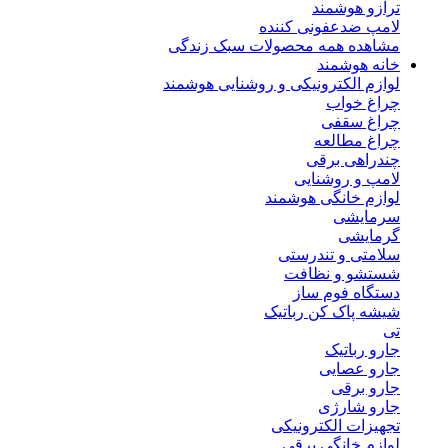
ترازو هوشمند
لامپ ضدعفونی کننده
مشاهده همه محصولات سبک زندگی
خانه هوشمند
لوازم الکترونیکی و روشنایی هوشمند
چراغ خواب
چراغ سقفی
چراغ مطالعه
چندراهی برقی
لامپ و روشنایی
لوازم خانگی هوشمند
سرمایشی
گرمایشی
سلامتی و تندرستی
شستشو و نظافت
دستگاه فوم ساز
شیشه پاک کن رباتیک
تی
جارو رباتیک
جارو عصایی
جارو برقی
جارو شارژی
تجهیزات الکترونیکی
لوازم خانگی برقی