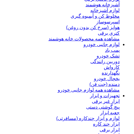
آشپزخانه هوشمند
لوازم آشپزخانه
مخلوط کن و آبمیوه گیری
اسپرسوساز
هواپز (سرخ کن بدون روغن)
کتری برقی
مشاهده همه محصولات خانه هوشمند
لوازم جانبی خودرو
پمپ باد
تشک خودرو
دوربین رانندگی
کارواش
نگهدارنده
یخچال خودرو
دمنده (جت فن)
مشاهده همه لوازم جانبی خودرو
تجهیزات و ابزار
ابزار غیر برقی
پیچ گوشتی دستی
جعبه ابزار
لوازم و ابزار چندکاره (مسافرتی)
ابزار چند کاره
ابزار برقی