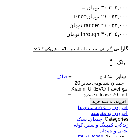
۳۰,۳۰۵,۰۰۰
تومان
–
۲۶,۰۵۳,۰۰۰
تومان
Price
range: ۲۶,۰۵۳,۰۰۰ تومان
through ۳۰,۳۰۵,۰۰۰ تومان
گارانتی
رنگ
سایز
صاف
چمدان شیائومی سایز 20
اینچ Xiaomi UREVO Travel
Suitcase 20 inch عدد
افزودن به سبد خرید
افزودن به علاقه مندی ها
افزودن به مقایسه
Categories:
چمدان
,
سبک
زندگی
,
کمپینگ و سفر
,
کوله
پشتی و چمدان
برچسب ها:
,
mi Suitcase