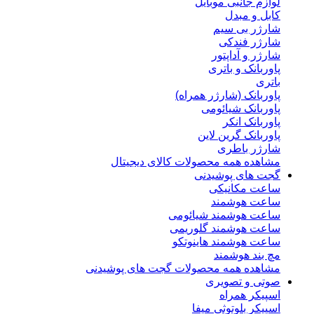
لوازم جانبی موبایل
کابل و مبدل
شارژر بی سیم
شارژر فندکی
شارژر و آداپتور
پاوربانک و باتری
باتری
پاوربانک (شارژر همراه)
پاوربانک شیائومی
پاوربانک انکر
پاوربانک گرین لاین
شارژر باطری
مشاهده همه محصولات کالای دیجیتال
گجت های پوشیدنی
ساعت مکانیکی
ساعت هوشمند
ساعت هوشمند شیائومی
ساعت هوشمند گلوریمی
ساعت هوشمند هاینوتکو
مچ بند هوشمند
مشاهده همه محصولات گجت های پوشیدنی
صوتی و تصویری
اسپیکر همراه
اسپیکر بلوتوثی میفا