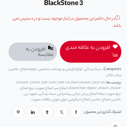
BlackStone 3
در حال حاضر این محصول در انبار موجود نیست و در دسترس نمی
باشد.
افزودن به علاقه مندی
افزودن به
مقایسه
ها
Categories:
سبک زندگی
,
لوازم آرایشی و بهداشت شخصی
,
لوازم اصلاح
,
ماشین
ریش تراش
برچسب ها:
face cut
,
face mouser
,
hair cut
,
hair cuter
,
moser
,
mouser
,
muser
,
shaver
,
xiaomi hair clipper
,
اصلاح سر
,
اصلاح صورت
,
تیغ اصلاح
,
تیغ صورت
,
تیغه اصلاح
,
ریش تراش
,
ریشتراش
,
سبک زندگی
,
صورت زن
,
ماشین اصلاح
,
ماشین اصلاح شیائومی
,
موزر
,
موزن
,
نظافت صورت
اشتراک گذاری این محصول: