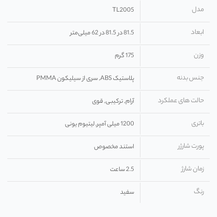
مدل
TL2005
ابعاد
81.5 در 81.5 در 62 میلی‌متر
وزن
175 گرم
جنس بدنه
پلاستیک ABS, سری از سیلیکون PMMA
حالت های عملکرد
آرام, ترکیبی, قوی
باتری
1200 میلی آمپر, لیتیوم یونی
پورت شارژر
استند مخصوص
زمان شارژ
2.5 ساعت
رنگ
سفید