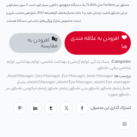
ماساژور سر Techlove مدل TL2005 یک دستگاه جمع‌وجور با کارایی بسیار خوب است. 4 سری سیلیکونی
در این ماساژور قابلیت چرخش دارند و 3 حالت ماساژ مختلف، گواهینامه IPX7، شارژدهی مناسب باتری و
استند مخصوص شارژ از ویژگی‌های جذاب این دستگاه هستند.
افزودن به علاقه مندی
افزودن به
مقایسه
ها
Categories:
سبک زندگی
,
لوازم آرایشی و بهداشت شخصی
,
لوازم بهداشتی
,
لوازم
شخصی برقی
,
ماساژور
برچسب ها:
body Massager
,
Eye Massager
,
face Massager
,
head Massager
,
massager
,
xiaomi Eye
,
xiaomi Eye Massager
,
xiaomi Massager
,
ماساژ
,
ماساژ چشم
,
ماساژور
,
ماساژور بدن
,
ماساژور چشم
,
ماساژور چشم شیائومی
,
ماساژور سر
,
ماساژور صورت
اشتراک گذاری این محصول: