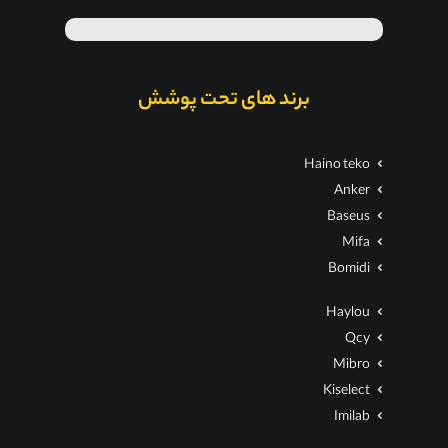
برند های تحت پوشش
Haino teko
Anker
Baseus
Mifa
Bomidi
Haylou
Qcy
Mibro
Kiselect
Imilab