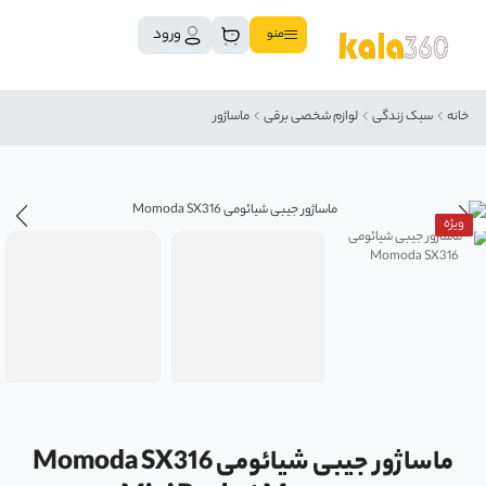
ورود
منو
خانه
سبک زندگی
لوازم شخصی برقی
ماساژور
ویژه
ماساژور جیبی شیائومی Momoda SX316