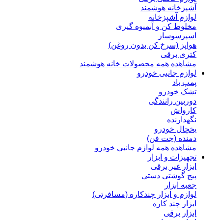
آشپزخانه هوشمند
لوازم آشپزخانه
مخلوط کن و آبمیوه گیری
اسپرسوساز
هواپز (سرخ کن بدون روغن)
کتری برقی
مشاهده همه محصولات خانه هوشمند
لوازم جانبی خودرو
پمپ باد
تشک خودرو
دوربین رانندگی
کارواش
نگهدارنده
یخچال خودرو
دمنده (جت فن)
مشاهده همه لوازم جانبی خودرو
تجهیزات و ابزار
ابزار غیر برقی
پیچ گوشتی دستی
جعبه ابزار
لوازم و ابزار چندکاره (مسافرتی)
ابزار چند کاره
ابزار برقی