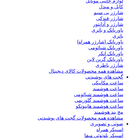
لوازم جانبی موبایل
کابل و مبدل
شارژر بی سیم
شارژر فندکی
شارژر و آداپتور
پاوربانک و باتری
باتری
پاوربانک (شارژر همراه)
پاوربانک شیائومی
پاوربانک انکر
پاوربانک گرین لاین
شارژر باطری
مشاهده همه محصولات کالای دیجیتال
گجت های پوشیدنی
ساعت مکانیکی
ساعت هوشمند
ساعت هوشمند شیائومی
ساعت هوشمند گلوریمی
ساعت هوشمند هاینوتکو
مچ بند هوشمند
مشاهده همه محصولات گجت های پوشیدنی
صوتی و تصویری
اسپیکر همراه
اسپیکر بلوتوثی میفا