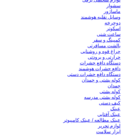
سشوار
ماساژور
وسایل نقلیه هوشمند
دوچرخه
اسکوتر
ساعت شنی
کمپینگ و سفر
بالشت مسافرتی
چراغ قوه و روشنایی
حرارتی و برودتی
دستگاه دافع حشرات
دافع حشرات هوشمند
دستگاه دافع حشرات دستی
کوله پشتی و چمدان
چمدان
کوله پشتی
کوله پشتی مدرسه
کیف دستی
عینک
عینک آفتابی
عینک مطالعه / عینک کامپیوتر
لوازم تحریر
ابزار سلامت