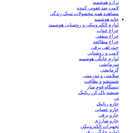
ترازو هوشمند
لامپ ضدعفونی کننده
مشاهده همه محصولات سبک زندگی
خانه هوشمند
لوازم الکترونیکی و روشنایی هوشمند
چراغ خواب
چراغ سقفی
چراغ مطالعه
چندراهی برقی
لامپ و روشنایی
لوازم خانگی هوشمند
سرمایشی
گرمایشی
سلامتی و تندرستی
شستشو و نظافت
دستگاه فوم ساز
شیشه پاک کن رباتیک
تی
جارو رباتیک
جارو عصایی
جارو برقی
جارو شارژی
تجهیزات الکترونیکی
لوازم خانگی برقی