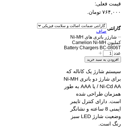
قیمت فعلی:
۷۶۴,۰۰۰ تومان.
گارانتی
صاف
شارژر باتری های Ni-MH
کملیون Camelion Ni-MH
Battery Chargers BC-0806T
عدد
افزودن به سبد خرید
سیستم شارژ یک کاناله که
برای شارژ دو باتری Ni-MH
/ Ni-Cd AA یا AAA به طور
همزمان طراحی شده
است. دارای کنترل تایمر
ایمنی 8 ساعته و نشانگر
وضعیت شارژ LED سبز
رنگ است.