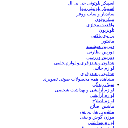
اسپیکر بلوتوثی جی بی ال
اسپیکر بلوتوثی بیوا
ساندبار و ساب ووفر
میکروفون
واقعیت مجازی
تلویزیون
تی وی باکس
مانیتور
دوربین هوشمند
دوربین نظارتی
دوربین ورزشی
هدفون و هندزفری و لوازم جانبی
لوازم جانبی
هدفون و هندزفری
مشاهده همه محصولات صوتی تصویری
سبک زندگی
لوازم آرایشی و بهداشت شخصی
لوازم آرایشی
لوازم اصلاح
ماشین اصلاح
ماشین ریش تراش
موزن گوش و بینی
لوازم بهداشتی
لوازم شخصی برقی