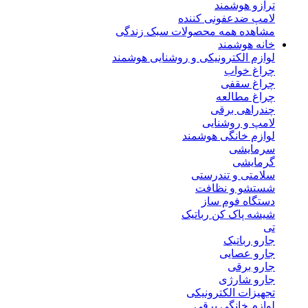
ترازو هوشمند
لامپ ضدعفونی کننده
مشاهده همه محصولات سبک زندگی
خانه هوشمند
لوازم الکترونیکی و روشنایی هوشمند
چراغ خواب
چراغ سقفی
چراغ مطالعه
چندراهی برقی
لامپ و روشنایی
لوازم خانگی هوشمند
سرمایشی
گرمایشی
سلامتی و تندرستی
شستشو و نظافت
دستگاه فوم ساز
شیشه پاک کن رباتیک
تی
جارو رباتیک
جارو عصایی
جارو برقی
جارو شارژی
تجهیزات الکترونیکی
لوازم خانگی برقی