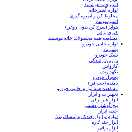
آشپزخانه هوشمند
لوازم آشپزخانه
مخلوط کن و آبمیوه گیری
اسپرسوساز
هواپز (سرخ کن بدون روغن)
کتری برقی
مشاهده همه محصولات خانه هوشمند
لوازم جانبی خودرو
پمپ باد
تشک خودرو
دوربین رانندگی
کارواش
نگهدارنده
یخچال خودرو
دمنده (جت فن)
مشاهده همه لوازم جانبی خودرو
تجهیزات و ابزار
ابزار غیر برقی
پیچ گوشتی دستی
جعبه ابزار
لوازم و ابزار چندکاره (مسافرتی)
ابزار چند کاره
ابزار برقی