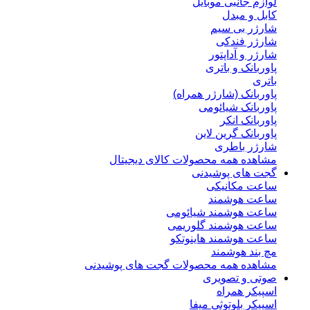
لوازم جانبی موبایل
کابل و مبدل
شارژر بی سیم
شارژر فندکی
شارژر و آداپتور
پاوربانک و باتری
باتری
پاوربانک (شارژر همراه)
پاوربانک شیائومی
پاوربانک انکر
پاوربانک گرین لاین
شارژر باطری
مشاهده همه محصولات کالای دیجیتال
گجت های پوشیدنی
ساعت مکانیکی
ساعت هوشمند
ساعت هوشمند شیائومی
ساعت هوشمند گلوریمی
ساعت هوشمند هاینوتکو
مچ بند هوشمند
مشاهده همه محصولات گجت های پوشیدنی
صوتی و تصویری
اسپیکر همراه
اسپیکر بلوتوثی میفا