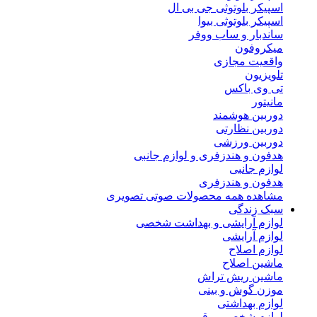
اسپیکر بلوتوثی جی بی ال
اسپیکر بلوتوثی بیوا
ساندبار و ساب ووفر
میکروفون
واقعیت مجازی
تلویزیون
تی وی باکس
مانیتور
دوربین هوشمند
دوربین نظارتی
دوربین ورزشی
هدفون و هندزفری و لوازم جانبی
لوازم جانبی
هدفون و هندزفری
مشاهده همه محصولات صوتی تصویری
سبک زندگی
لوازم آرایشی و بهداشت شخصی
لوازم آرایشی
لوازم اصلاح
ماشین اصلاح
ماشین ریش تراش
موزن گوش و بینی
لوازم بهداشتی
لوازم شخصی برقی