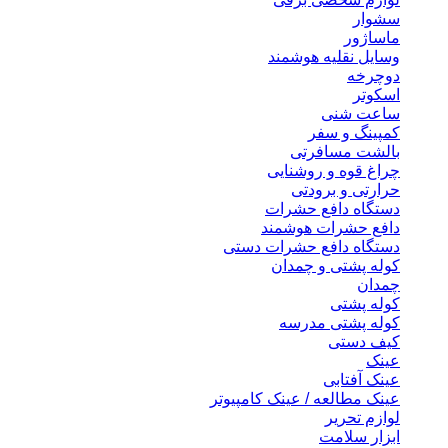
سشوار
ماساژور
وسایل نقلیه هوشمند
دوچرخه
اسکوتر
ساعت شنی
کمپینگ و سفر
بالشت مسافرتی
چراغ قوه و روشنایی
حرارتی و برودتی
دستگاه دافع حشرات
دافع حشرات هوشمند
دستگاه دافع حشرات دستی
کوله پشتی و چمدان
چمدان
کوله پشتی
کوله پشتی مدرسه
کیف دستی
عینک
عینک آفتابی
عینک مطالعه / عینک کامپیوتر
لوازم تحریر
ابزار سلامت