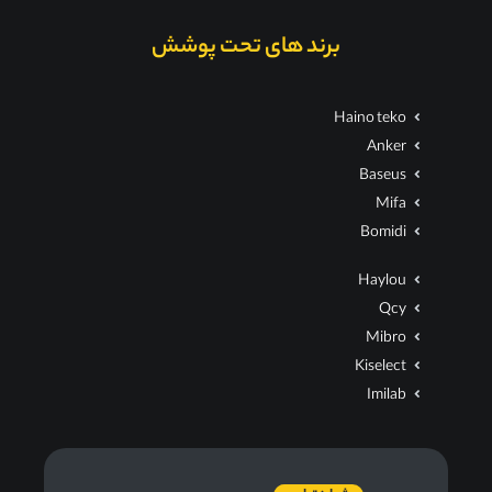
برند های تحت پوشش
Haino teko
Anker
Baseus
Mifa
Bomidi
Haylou
Qcy
Mibro
Kiselect
Imilab