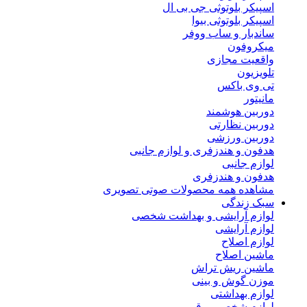
اسپیکر بلوتوثی جی بی ال
اسپیکر بلوتوثی بیوا
ساندبار و ساب ووفر
میکروفون
واقعیت مجازی
تلویزیون
تی وی باکس
مانیتور
دوربین هوشمند
دوربین نظارتی
دوربین ورزشی
هدفون و هندزفری و لوازم جانبی
لوازم جانبی
هدفون و هندزفری
مشاهده همه محصولات صوتی تصویری
سبک زندگی
لوازم آرایشی و بهداشت شخصی
لوازم آرایشی
لوازم اصلاح
ماشین اصلاح
ماشین ریش تراش
موزن گوش و بینی
لوازم بهداشتی
لوازم شخصی برقی