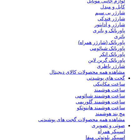
لوازم جانبی موبایل
کابل و مبدل
شارژر بی سیم
شارژر فندکی
شارژر و آداپتور
پاوربانک و باتری
باتری
پاوربانک (شارژر همراه)
پاوربانک شیائومی
پاوربانک انکر
پاوربانک گرین لاین
شارژر باطری
مشاهده همه محصولات کالای دیجیتال
گجت های پوشیدنی
ساعت مکانیکی
ساعت هوشمند
ساعت هوشمند شیائومی
ساعت هوشمند گلوریمی
ساعت هوشمند هاینوتکو
مچ بند هوشمند
مشاهده همه محصولات گجت های پوشیدنی
صوتی و تصویری
اسپیکر همراه
اسپیکر بلوتوثی میفا