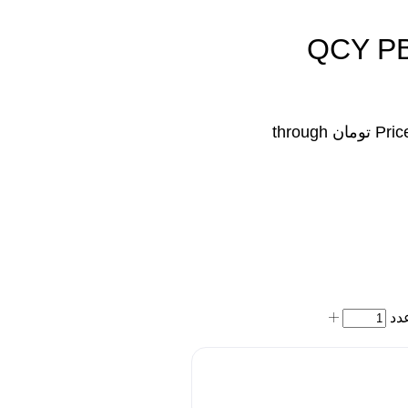
سی وای مدل QCY PB10D
Price range: ۳,۱۰۰,۰۰۰ تومان through