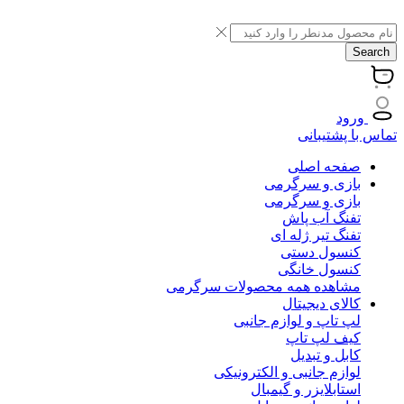
Search
ورود
تماس با پشتیبانی
صفحه اصلی
بازی و سرگرمی
بازی و سرگرمی
تفنگ آب پاش
تفنگ تیر ژله ای
کنسول دستی
کنسول خانگی
مشاهده همه محصولات سرگرمی
کالای دیجیتال
لپ تاپ و لوازم جانبی
کیف لپ تاپ
کابل و تبدیل
لوازم جانبی و الکترونیکی
استابلایزر و گیمبال