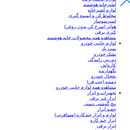
آشپزخانه هوشمند
لوازم آشپزخانه
مخلوط کن و آبمیوه گیری
اسپرسوساز
هواپز (سرخ کن بدون روغن)
کتری برقی
مشاهده همه محصولات خانه هوشمند
لوازم جانبی خودرو
پمپ باد
تشک خودرو
دوربین رانندگی
کارواش
نگهدارنده
یخچال خودرو
دمنده (جت فن)
مشاهده همه لوازم جانبی خودرو
تجهیزات و ابزار
ابزار غیر برقی
پیچ گوشتی دستی
جعبه ابزار
لوازم و ابزار چندکاره (مسافرتی)
ابزار چند کاره
ابزار برقی