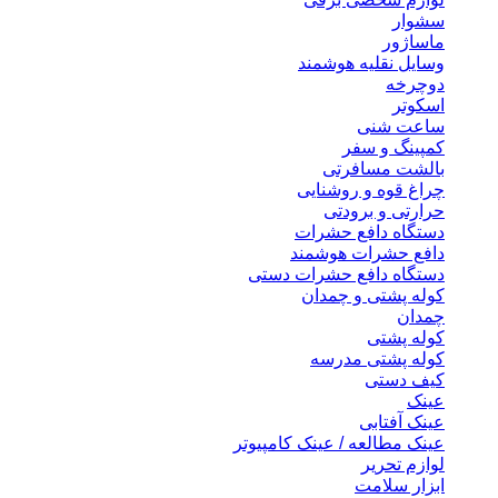
سشوار
ماساژور
وسایل نقلیه هوشمند
دوچرخه
اسکوتر
ساعت شنی
کمپینگ و سفر
بالشت مسافرتی
چراغ قوه و روشنایی
حرارتی و برودتی
دستگاه دافع حشرات
دافع حشرات هوشمند
دستگاه دافع حشرات دستی
کوله پشتی و چمدان
چمدان
کوله پشتی
کوله پشتی مدرسه
کیف دستی
عینک
عینک آفتابی
عینک مطالعه / عینک کامپیوتر
لوازم تحریر
ابزار سلامت