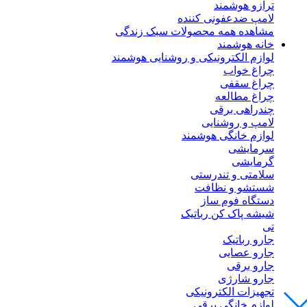
ترازو هوشمند
لامپ ضدعفونی کننده
مشاهده همه محصولات سبک زندگی
خانه هوشمند
لوازم الکترونیکی و روشنایی هوشمند
چراغ خواب
چراغ سقفی
چراغ مطالعه
چندراهی برقی
لامپ و روشنایی
لوازم خانگی هوشمند
سرمایشی
گرمایشی
سلامتی و تندرستی
شستشو و نظافت
دستگاه فوم ساز
شیشه پاک کن رباتیک
تی
جارو رباتیک
جارو عصایی
جارو برقی
جارو شارژی
تجهیزات الکترونیکی
لوازم خانگی برقی