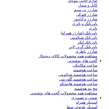
لوازم جانبی موبایل
کابل و مبدل
شارژر بی سیم
شارژر فندکی
شارژر و آداپتور
پاوربانک و باتری
باتری
پاوربانک (شارژر همراه)
پاوربانک شیائومی
پاوربانک انکر
پاوربانک گرین لاین
شارژر باطری
مشاهده همه محصولات کالای دیجیتال
گجت های پوشیدنی
ساعت مکانیکی
ساعت هوشمند
ساعت هوشمند شیائومی
ساعت هوشمند گلوریمی
ساعت هوشمند هاینوتکو
مچ بند هوشمند
مشاهده همه محصولات گجت های پوشیدنی
صوتی و تصویری
اسپیکر همراه
اسپیکر بلوتوثی میفا