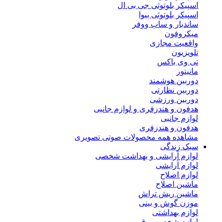
اسپیکر بلوتوثی جی بی ال
اسپیکر بلوتوثی بیوا
ساندبار و ساب ووفر
میکروفون
واقعیت مجازی
تلویزیون
تی وی باکس
مانیتور
دوربین هوشمند
دوربین نظارتی
دوربین ورزشی
هدفون و هندزفری و لوازم جانبی
لوازم جانبی
هدفون و هندزفری
مشاهده همه محصولات صوتی تصویری
سبک زندگی
لوازم آرایشی و بهداشت شخصی
لوازم آرایشی
لوازم اصلاح
ماشین اصلاح
ماشین ریش تراش
موزن گوش و بینی
لوازم بهداشتی
لوازم شخصی برقی