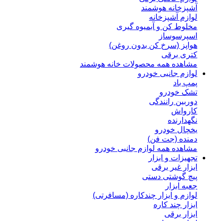
آشپزخانه هوشمند
لوازم آشپزخانه
مخلوط کن و آبمیوه گیری
اسپرسوساز
هواپز (سرخ کن بدون روغن)
کتری برقی
مشاهده همه محصولات خانه هوشمند
لوازم جانبی خودرو
پمپ باد
تشک خودرو
دوربین رانندگی
کارواش
نگهدارنده
یخچال خودرو
دمنده (جت فن)
مشاهده همه لوازم جانبی خودرو
تجهیزات و ابزار
ابزار غیر برقی
پیچ گوشتی دستی
جعبه ابزار
لوازم و ابزار چندکاره (مسافرتی)
ابزار چند کاره
ابزار برقی