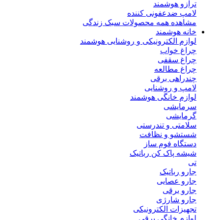
ترازو هوشمند
لامپ ضدعفونی کننده
مشاهده همه محصولات سبک زندگی
خانه هوشمند
لوازم الکترونیکی و روشنایی هوشمند
چراغ خواب
چراغ سقفی
چراغ مطالعه
چندراهی برقی
لامپ و روشنایی
لوازم خانگی هوشمند
سرمایشی
گرمایشی
سلامتی و تندرستی
شستشو و نظافت
دستگاه فوم ساز
شیشه پاک کن رباتیک
تی
جارو رباتیک
جارو عصایی
جارو برقی
جارو شارژی
تجهیزات الکترونیکی
لوازم خانگی برقی