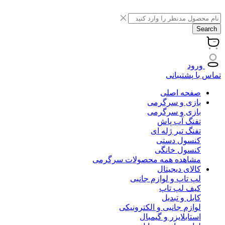
Search
ورود
تماس با پشتیبانی
صفحه اصلی
بازی و سرگرمی
بازی و سرگرمی
تفنگ آب پاش
تفنگ تیر ژله ای
کنسول دستی
کنسول خانگی
مشاهده همه محصولات سرگرمی
کالای دیجیتال
لپ تاپ و لوازم جانبی
کیف لپ تاپ
کابل و تبدیل
لوازم جانبی و الکترونیکی
استابلایزر و گیمبال