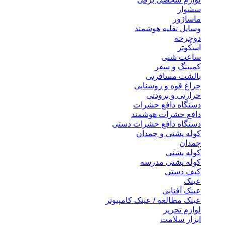
سشوار
ماساژور
وسایل نقلیه هوشمند
دوچرخه
اسکوتر
ساعت شنی
کمپینگ و سفر
بالشت مسافرتی
چراغ قوه و روشنایی
حرارتی و برودتی
دستگاه دافع حشرات
دافع حشرات هوشمند
دستگاه دافع حشرات دستی
کوله پشتی و چمدان
چمدان
کوله پشتی
کوله پشتی مدرسه
کیف دستی
عینک
عینک آفتابی
عینک مطالعه / عینک کامپیوتر
لوازم تحریر
ابزار سلامت